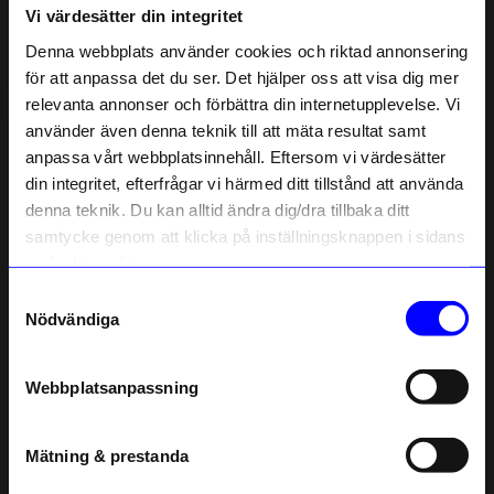
Vi värdesätter din integritet
Liknande produkter
Denna webbplats använder cookies och riktad annonsering
Outlet
för att anpassa det du ser. Det hjälper oss att visa dig mer
relevanta annonser och förbättra din internetupplevelse. Vi
10% rabatt på
använder även denna teknik till att mäta resultat samt
anpassa vårt webbplatsinnehåll. Eftersom vi värdesätter
ditt första köp
din integritet, efterfrågar vi härmed ditt tillstånd att använda
Anmäl dig till vårt nyhetsbrev och bli
denna teknik. Du kan alltid ändra dig/dra tillbaka ditt
först med att få nyheter, inspiration
och unika erbjudanden!
samtycke genom att klicka på inställningsknappen i sidans
Som tack får du
10% rabatt
på ditt
nedre högra hörn.
första köp.
Samtyckesval
Lulu Copenhagen
Aveva Design
Name
Nödvändiga
Ring Color Ball st.17 silver
Grytunderlägg Ull Provence
Email
326
kr
225
kr
I lager
I lager
Webbplatsanpassning
telefonnummer
Mätning & prestanda
Registrera
Andra köpte även