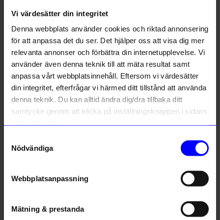
Liknande produkter
Vi värdesätter din integritet
Denna webbplats använder cookies och riktad annonsering
för att anpassa det du ser. Det hjälper oss att visa dig mer
relevanta annonser och förbättra din internetupplevelse. Vi
använder även denna teknik till att mäta resultat samt
10% rabatt på
anpassa vårt webbplatsinnehåll. Eftersom vi värdesätter
ditt första köp
din integritet, efterfrågar vi härmed ditt tillstånd att använda
denna teknik. Du kan alltid ändra dig/dra tillbaka ditt
Anmäl dig till vårt nyhetsbrev och bli
först med att få nyheter, inspiration
samtycke genom att klicka på inställningsknappen i sidans
och unika erbjudanden!
nedre högra hörn.
Som tack får du
10% rabatt
på ditt
Klippan Yllefabrik
Klippan Yllefabrik
första köp.
Samtyckesval
Pläd True 130x180cm Blå
Pläd True 130x180cm Grön
Nödvändiga
Name
800
kr
800
kr
I lager
I lager
Email
Webbplatsanpassning
telefonnummer
Mätning & prestanda
Andra köpte även
Registrera