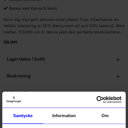
Betala med Klarna & Swish
Värm dig med gott samvete med pläden True, tillverkad av en
hållbar blandning av 50% återvunnen ull och 50% lammull. Med
måtten 130x180 cm är denna pläd den perfekta kombinationen
av komfort, stil och miljömedvetenhet. Från Klippan Yllefabrik.
Läs mer
Lagerstatus i butik
Beskrivning
Information
Om tillverkaren
Samtycke
Information
Om