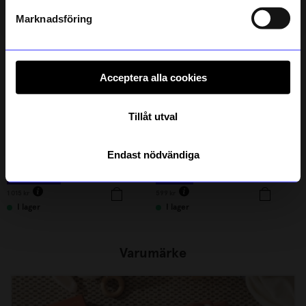
Läs mer om hur vi hanterar din information i vår
41%
42%
integritetspolicy
.
Marknadsföring
Acceptera alla cookies
Tillåt utval
Ferm Living
Kids Concept
Endast nödvändiga
Fat Plait Grön
Återvinningsstation Aiden
598,85
kr
349
kr
1 015
kr
599
kr
I lager
I lager
Varumärke