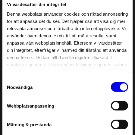
Vi värdesätter din integritet
Liknande produkter
Denna webbplats använder cookies och riktad annonsering
för att anpassa det du ser. Det hjälper oss att visa dig mer
relevanta annonser och förbättra din internetupplevelse. Vi
10% rabatt på
använder även denna teknik till att mäta resultat samt
anpassa vårt webbplatsinnehåll. Eftersom vi värdesätter
ditt första köp
din integritet, efterfrågar vi härmed ditt tillstånd att använda
Anmäl dig till vårt nyhetsbrev och bli
denna teknik. Du kan alltid ändra dig/dra tillbaka ditt
först med att få nyheter, inspiration
och unika erbjudanden!
samtycke genom att klicka på inställningsknappen i sidans
Som tack får du
10% rabatt
på ditt
nedre högra hörn.
första köp.
Samtyckesval
KOJA
KOJA
Name
Nödvändiga
Presentbox Olivia Kanin Vit
Presentbox Olivia Elefant Grå
Email
499
kr
499
kr
I lager
I lager
Webbplatsanpassning
telefonnummer
Andra köpte även
Mätning & prestanda
Registrera
Outlet
Outlet