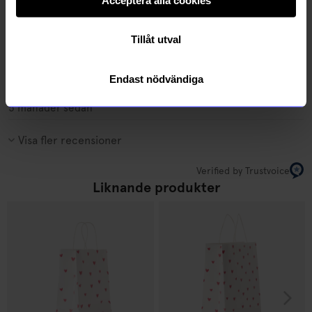
5 månader sedan
Tillåt utval
Anne S
•
åhlens.se
AS
Endast nödvändiga
5 månader sedan
Visa fler recensioner
Verified by Trustvoice
Liknande produkter