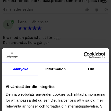
Perfekt för lite större påskpresent som inte får plats i ägg.
4 månader sedan
Lena
•
åhlens.se
L
Bra med en påse istället för ägg.
Kan användas flera gånger
1 år sedan
Sigrid
•
åhlens.se
S
Samtycke
Information
Om
3 månader sedan
Vi värdesätter din integritet
Mathilda
•
åhlens.se
Denna webbplats använder cookies och riktad annonsering
M
för att anpassa det du ser. Det hjälper oss att visa dig mer
relevanta annonser och förbättra din internetupplevelse. Vi