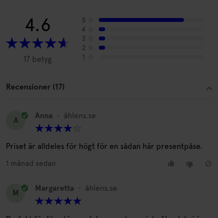
4.6
5
☆
4
☆
3
☆
2
☆
1
☆
17 betyg
Recensioner (17)
Anna
•
åhlens.se
A
Priset är alldeles för högt för en sådan här presentpåse.
1 månad sedan
Margaretta
•
åhlens.se
M