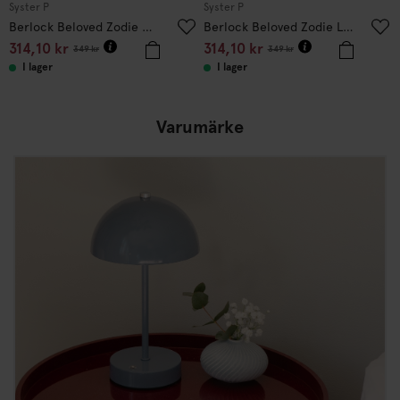
Syster P
Syster P
Berlock Beloved Zodie Aries Guld
Berlock Beloved Zodie Leo Guld
314,10
kr
314,10
kr
349
kr
349
kr
I lager
I lager
Varumärke