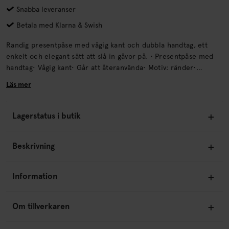
Snabba leveranser
Betala med Klarna & Swish
Randig presentpåse med vågig kant och dubbla handtag, ett
enkelt och elegant sätt att slå in gåvor på. • Presentpåse med
handtag• Vågig kant• Går att återanvända• Motiv: ränder•
Perfekt för påskgodis• FSC-märkt papper Mått:Höjd: 13
Läs mer
cmBredd: 17,5 cmDjup: 10 cm ÅtervinningLämnas till
välgörenhet eller sorteras som kartong. .
Lagerstatus i butik
Beskrivning
Information
Om tillverkaren