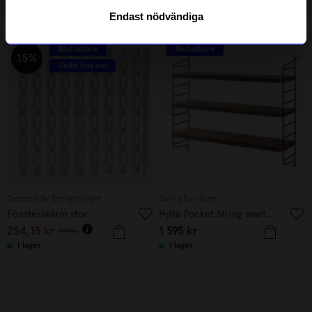
Endast nödvändiga
Andra köpte även
Bästsäljare
Bästsäljare
15%
Unikt hos oss
Created By Designtorget
String furniture
Fönsterskärm stor
Hylla Pocket String svart/valnöt
254,15
kr
1 595
kr
299
kr
I lager
I lager