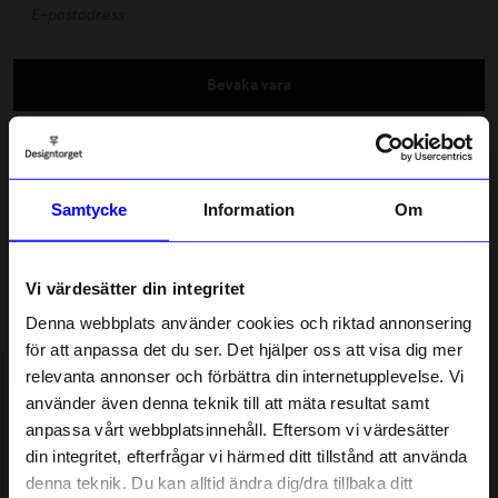
Bevaka vara
Fri frakt över 600 kr
Snabba leveranser
Samtycke
Information
Om
Betala med Klarna & Swish
Randig presentpåse från Designtorget. Storlek 20x8x26cm. .
Vi värdesätter din integritet
Läs mer
Denna webbplats använder cookies och riktad annonsering
för att anpassa det du ser. Det hjälper oss att visa dig mer
relevanta annonser och förbättra din internetupplevelse. Vi
Lagerstatus i butik
10% rabatt på
använder även denna teknik till att mäta resultat samt
anpassa vårt webbplatsinnehåll. Eftersom vi värdesätter
ditt första köp
Beskrivning
din integritet, efterfrågar vi härmed ditt tillstånd att använda
Anmäl dig till vårt nyhetsbrev och bli
denna teknik. Du kan alltid ändra dig/dra tillbaka ditt
först med att få nyheter, inspiration