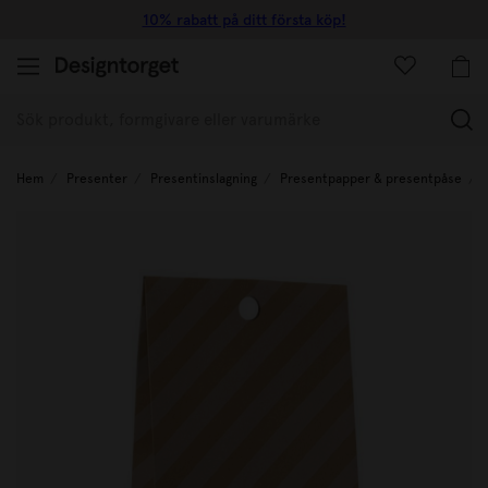
10% rabatt på ditt första köp!
(
Hem
Presenter
Presentinslagning
Presentpapper & presentpåse