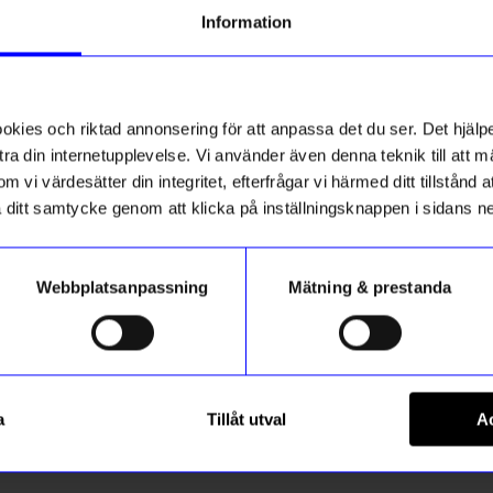
Information
Theréze N
TN
stsäljare
Bästsäljare
10%
ies och riktad annonsering för att anpassa det du ser. Det hjälpe
Charlotta 
ra din internetupplevelse. Vi använder även denna teknik till att 
CS
m vi värdesätter din integritet, efterfrågar vi härmed ditt tillstånd
aka ditt samtycke genom att klicka på inställningsknappen i sidans n
Mats O
•
MO
Webbplatsanpassning
Mätning & prestanda
HANNIE
stol Hannie Sage Green
Bärbar barnstol Hannie Whit
a
Tillåt utval
Ac
1 439
kr
599
kr
1 599
kr
I lager