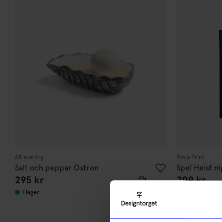
&Klevering
Ninja Print
Salt och peppar Ostron
Spel Heist ni
295
kr
299
kr
I lager
I lager