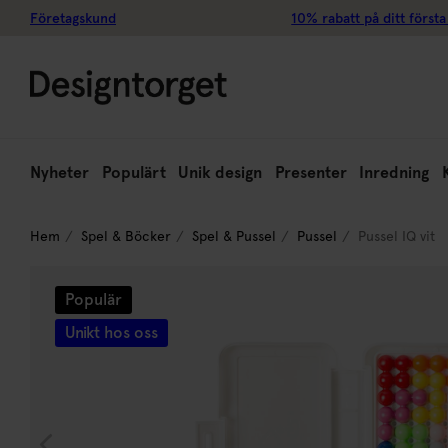
Företagskund
10% rabatt på ditt första
Nyheter
Populärt
Unik design
Presenter
Inredning
Hem
Spel & Böcker
Spel & Pussel
Pussel
Pussel IQ vit
Populär
Unikt hos oss