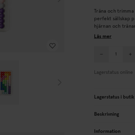
Träna och trimma 
perfekt sällskap på t ex 
hjärnan och tränar upp d
olika kombinatione
Läs mer
till Einstein.
Lagerstatus online
Lagerstatus i butik
Beskrivning
Information