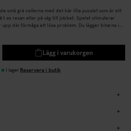
de små grå cellerna med det här lilla pusslet som är ett
resan eller på väg till jobbet. Spelet stimulerar
in förmåga att lösa problem. Du lägger bitarna i
r, vilka är graderade i 10 olika nivåer, från förskolenivå
Lägg i varukorgen
Reservera i butik
I lager