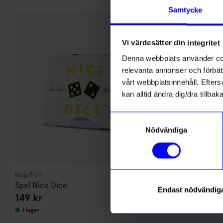
Andra köpte även
Samtycke
Bä
10%
Vi värdesätter din integritet
Denna webbplats använder cook
relevanta annonser och förbätt
vårt webbplatsinnehåll. Efterso
kan alltid ändra dig/dra tillb
Samtyckesval
Nödvändiga
Ninja Print
HANNIE
Spel Nice Dice
Bärbar barn
Endast nödvändig
149
kr
1 439
kr
1 
I lager
I lager