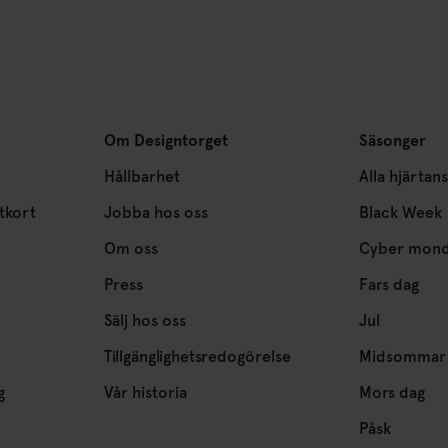
Om Designtorget
Säsonger
Hållbarhet
Alla hjärtan
tkort
Jobba hos oss
Black Week
Om oss
Cyber mon
Press
Fars dag
Sälj hos oss
Jul
Tillgänglighetsredogörelse
Midsommar
g
Vår historia
Mors dag
Påsk