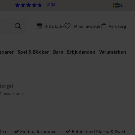
(3103)
SE
Hitta butik
Mina favoriter
Varukorg
soarer
Spel & Böcker
Barn
Erbjudanden
Varumärken
torget
4 recensioner
0 kr
Snabba leveranser
Betala med Klarna & Swish