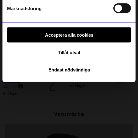
Läs mer om hur vi hanterar din information i vår
0%
integritetspolicy
.
Marknadsföring
Acceptera alla cookies
Tillåt utval
Rains
Icon of Sweden
Endast nödvändiga
Keps W1 Black
Armbandsur Lee 38 mm Tan
349
kr
1 495
kr
I lager
349,30
kr
I lager
Varumärke