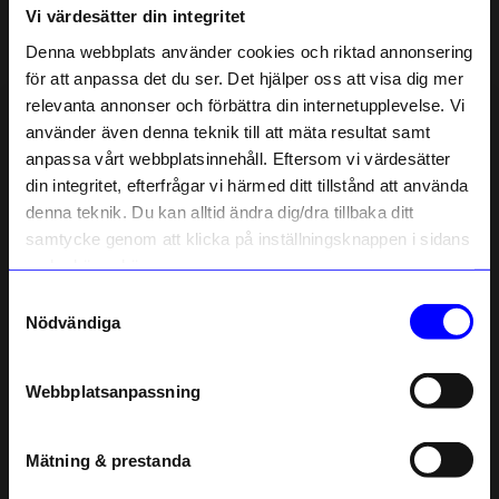
Vi värdesätter din integritet
Liknande produkter
Denna webbplats använder cookies och riktad annonsering
för att anpassa det du ser. Det hjälper oss att visa dig mer
relevanta annonser och förbättra din internetupplevelse. Vi
10% rabatt på
använder även denna teknik till att mäta resultat samt
anpassa vårt webbplatsinnehåll. Eftersom vi värdesätter
ditt första köp
din integritet, efterfrågar vi härmed ditt tillstånd att använda
Anmäl dig till vårt nyhetsbrev och bli
denna teknik. Du kan alltid ändra dig/dra tillbaka ditt
först med att få nyheter, inspiration
och unika erbjudanden!
samtycke genom att klicka på inställningsknappen i sidans
Som tack får du
10% rabatt
på ditt
nedre högra hörn.
första köp.
Samtyckesval
Firefly Reflectors
Firefly Reflectors
Name
Nödvändiga
Reflekterande tofs soft grå
Reflekterande tofs röd prick
Email
139
kr
129
kr
I lager
I lager
Webbplatsanpassning
telefonnummer
Andra köpte även
Mätning & prestanda
Registrera
Outlet