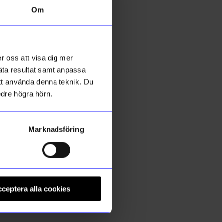
Om
2 för 119kr
r oss att visa dig mer
mäta resultat samt anpassa
 att använda denna teknik. Du
edre högra hörn.
Marknadsföring
Marimekko
M
cm
Servett Unikko 33 cm Mörkgrön
H
ceptera alla cookies
65
kr
I lager