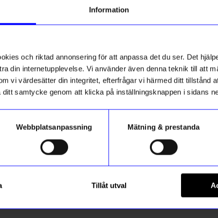
Information
ies och riktad annonsering för att anpassa det du ser. Det hjälpe
ra din internetupplevelse. Vi använder även denna teknik till att 
m vi värdesätter din integritet, efterfrågar vi härmed ditt tillstånd
aka ditt samtycke genom att klicka på inställningsknappen i sidans n
Webbplatsanpassning
Mätning & prestanda
Marimekko
kko 50x70 cm
Gästhandduk Unikko 30x50 
a
Tillåt utval
Ac
160
kr
orange/rosa
I lager