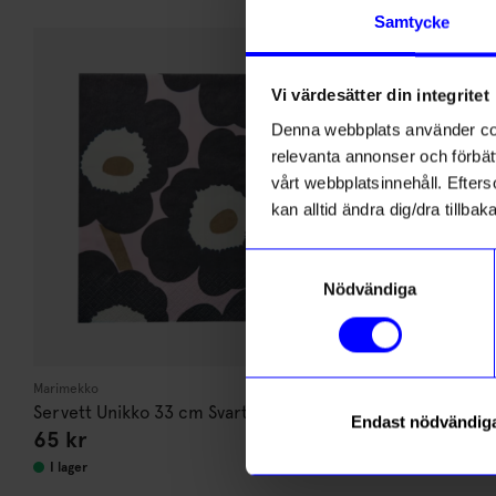
Andra köpte även
Samtycke
Vi värdesätter din integritet
Denna webbplats använder cook
relevanta annonser och förbätt
vårt webbplatsinnehåll. Efterso
kan alltid ändra dig/dra tillb
Samtyckesval
Nödvändiga
Marimekko
Marimekko
Servett Unikko 33 cm Svart/rosa
Handduk Uni
Endast nödvändig
65
kr
260
kr
orange/rosa
I lager
I lager