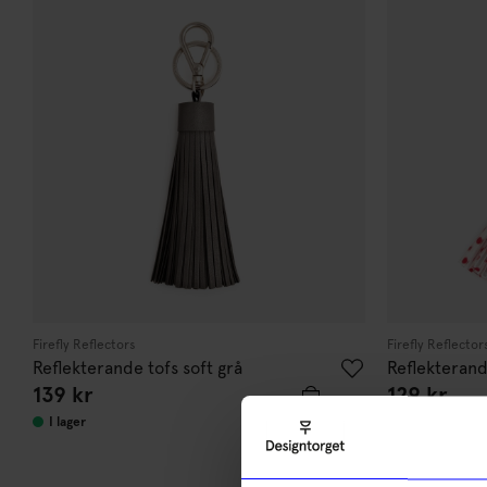
Firefly Reflectors
Firefly Reflector
Reflekterande tofs soft grå
Reflekterand
139
kr
129
kr
I lager
I lager