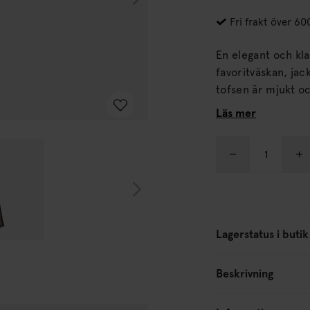
Fri frakt över 60
En elegant och kla
favoritväskan, jac
tofsen är mjukt o
en elegant look. Förpackad i en egen liten låda. Är blyfri och har testats
Läs mer
och uppfyller EU:
Lagerstatus i butik
Beskrivning