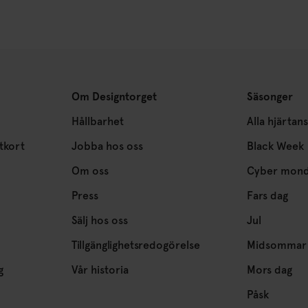
Om Designtorget
Säsonger
Hållbarhet
Alla hjärtan
tkort
Jobba hos oss
Black Week
Om oss
Cyber mon
Press
Fars dag
Sälj hos oss
Jul
Tillgänglighetsredogörelse
Midsommar
g
Vår historia
Mors dag
Påsk