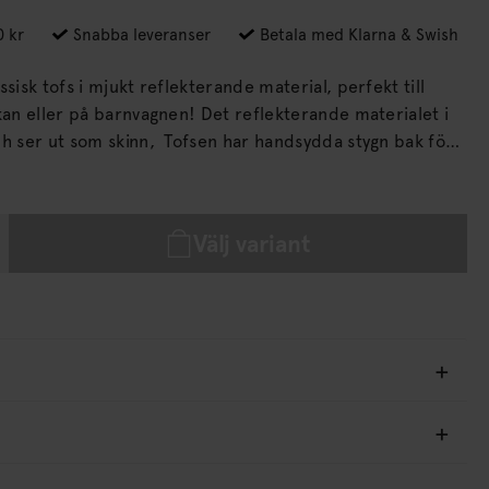
0 kr
Snabba leveranser
Betala med Klarna & Swish
ssisk tofs i mjukt reflekterande material, perfekt till
kan eller på barnvagnen! Det reflekterande materialet i
ch ser ut som skinn, Tofsen har handsydda stygn bak för
 s standard REACH-test.
Välj variant