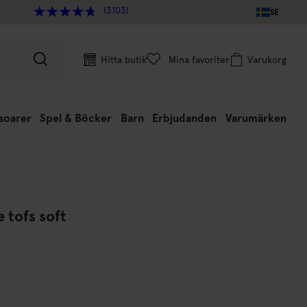
(3103)
SE
Hitta butik
Mina favoriter
Varukorg
soarer
Spel & Böcker
Barn
Erbjudanden
Varumärken
 tofs soft