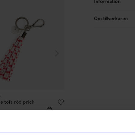
Information
Om tillverkaren
s
e tofs röd prick
Burk Diska Lätt helvit
70
kr
I lager