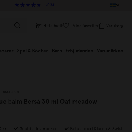
(3103)
SE
Hitta butik
Mina favoriter
Varukorg
soarer
Spel & Böcker
Barn
Erbjudanden
Varumärken
1 recension
cue balm Berså 30 ml Oat meadow
0 kr
Snabba leveranser
Betala med Klarna & Swish