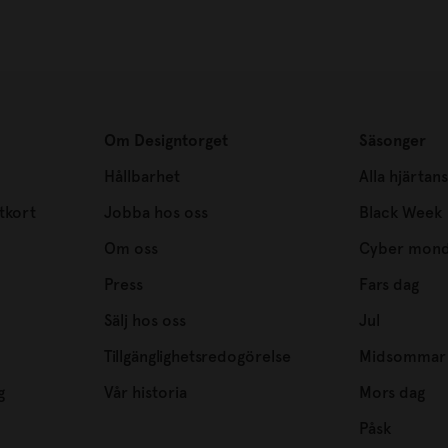
Om Designtorget
Säsonger
Hållbarhet
Alla hjärtan
tkort
Jobba hos oss
Black Week
Om oss
Cyber mon
Press
Fars dag
Sälj hos oss
Jul
Tillgänglighetsredogörelse
Midsommar
g
Vår historia
Mors dag
Påsk