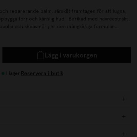
och reparerande balm, särskilt framtagen för att lugna,
r och känslig hud. Berikad med havreextrakt,
baolja och sheasmör ger den mångsidiga formulan
nder, fötter, armbågar, kropp och ansikte. Den rika
berande texturen bildar en skyddande barriär som
et och hjälper till att stärka hudens naturliga
Lägg i varukorgen
Reservera i butik
I lager