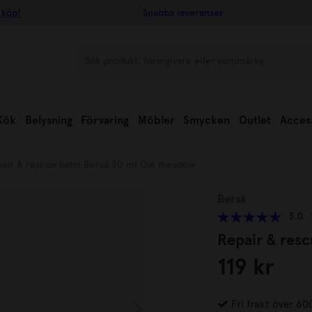
 köp!
Snabba leveranser
Kök
Belysning
Förvaring
Möbler
Smycken
Outlet
Acces
air & rescue balm Berså 30 ml Oat meadow
Berså
5.0
Repair & res
119 kr
Fri frakt över 60