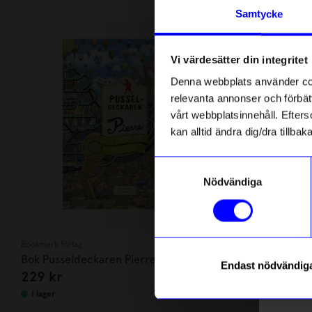
Andra köpte även
Anmäl di
Samtycke
först m
Bästsäljare
o
Vi värdesätter din integritet
Som ta
Denna webbplats använder cook
relevanta annonser och förbätt
Name
vårt webbplatsinnehåll. Efterso
kan alltid ändra dig/dra tillb
Email
Samtyckesval
Nödvändiga
telefonn
Bookmark förlag
ÅHLÉNS HOME
Bok Pusseldeckaren Pierre och
Stol Alma me
Endast nödvändig
229
kr
1 499
kr
pyramidens mysterium
Läs mer o
I lager
I lager