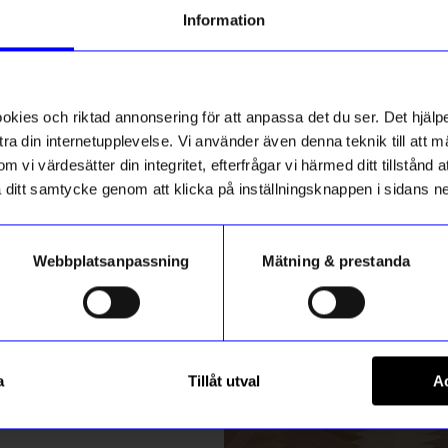
g till vårt nyhetsbrev och bli
Information
ed att få nyheter, inspiration
ch unika erbjudanden!
ck får du
10% rabatt
på ditt
första köp.
ies och riktad annonsering för att anpassa det du ser. Det hjälpe
ra din internetupplevelse. Vi använder även denna teknik till att 
m vi värdesätter din integritet, efterfrågar vi härmed ditt tillstånd
aka ditt samtycke genom att klicka på inställningsknappen i sidans n
Webbplatsanpassning
Mätning & prestanda
ummer
Max Ström
Registrera
d flätad sits Mörk Ek
Bok Barnens Fågelbok
a
Tillåt utval
Ac
169
kr
m hur vi hanterar din information i vår
integritetspolicy
.
I lager