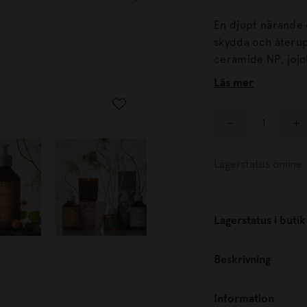
En djupt närande 
skydda och återuppbygga tor
ceramide NP, jojo
intensiv vård för hä
Läs mer
men snabbt absor
återfuktar på djup
skyddsbarriär.
Lagerstatus online
Lagerstatus i butik
Beskrivning
Information