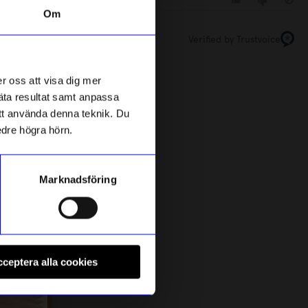
Om
Säljer snabbt!
Verified by Trustvoice
Unikt hos oss
r oss att visa dig mer
mäta resultat samt anpassa
 att använda denna teknik. Du
edre högra hörn.
Marknadsföring
Created By Designtorget
Å
Klädställning Repo Beige
P
ceptera alla cookies
995
kr
I lager