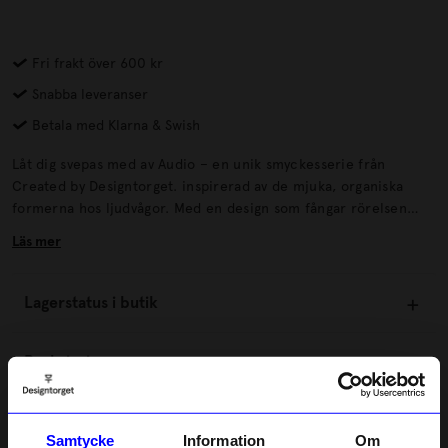
Fri frakt över 600 kr
Snabba leveranser
Betala med Klarna & Swish
Låt dig svepas med av Audio – en unik smyckesserie från
Created by Designtorget. inspirerad av de mjuka, organiska
formerna hos ljudvågor. Med en design som fångar rörelsen
och rytmen av ljud, ger Audio-serien varje outfit en extra
Läs mer
dimension av elegans och kreativitet.
Lagerstatus i butik
Beskrivning
Information
Samtycke
Information
Om