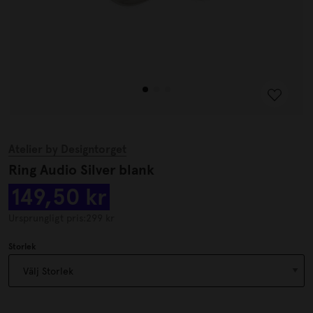
Atelier by Designtorget
Ring Audio Silver blank
149,50 kr
Ursprungligt pris:
299 kr
Storlek