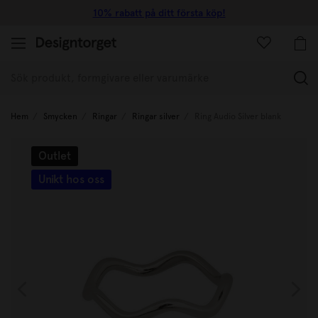
10% rabatt på ditt första köp!
(
Hem
Smycken
Ringar
Ringar silver
Ring Audio Silver blank
Outlet
Unikt hos oss