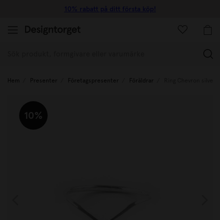
10% rabatt på ditt första köp!
(
Hem
Presenter
Företagspresenter
Föräldrar
Ring Chevron silver
10%