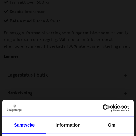
Fri frakt över 600 kr
Snabba leveranser
Betala med Klarna & Swish
En snygg v-formad silverring som fungerar både som en vanlig
ring eller som en knogring. Välj mellan mörkt oxiderat
eller polerat silver. Tillverkad i 100% återvunnen sterlingsilver.
Läs mer
Lagerstatus i butik
Beskrivning
Information
Samtycke
Information
Om
Om tillverkaren