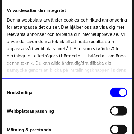
Vi värdesätter din integritet
Liknande produkter
Denna webbplats använder cookies och riktad annonsering
för att anpassa det du ser. Det hjälper oss att visa dig mer
10%
10%
relevanta annonser och förbättra din internetupplevelse. Vi
10% rabatt på
använder även denna teknik till att mäta resultat samt
anpassa vårt webbplatsinnehåll. Eftersom vi värdesätter
ditt första köp
din integritet, efterfrågar vi härmed ditt tillstånd att använda
Anmäl dig till vårt nyhetsbrev och bli
denna teknik. Du kan alltid ändra dig/dra tillbaka ditt
först med att få nyheter, inspiration
och unika erbjudanden!
samtycke genom att klicka på inställningsknappen i sidans
Som tack får du
10% rabatt
på ditt
nedre högra hörn.
första köp.
Samtyckesval
Name
Nödvändiga
Studio Mia Sahlberg
Studio Mia Sahlberg
Ring Chevron silver 13 mm
Ring Chevron silver 16 mm
Email
405
kr
405
kr
450
kr
450
kr
Webbplatsanpassning
I lager
I lager
telefonnummer
Mätning & prestanda
Registrera