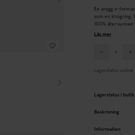
En snygg v-formad 
som en knogring. Välj mellan mörkt oxiderat eller polerat silver. Tillverkad i
100% återvunnen s
Läs mer
Lagerstatus online
Lagerstatus i butik
Beskrivning
Information