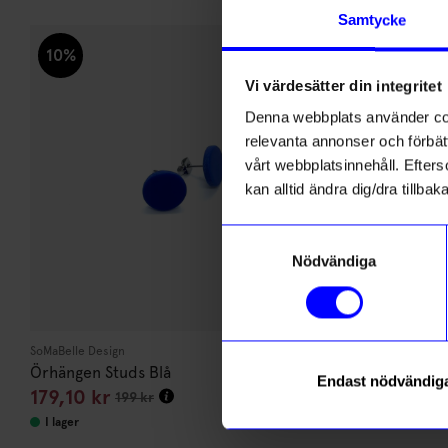
di
Andra köpte även
Samtycke
Anmäl di
10%
10%
först m
o
Vi värdesätter din integritet
Denna webbplats använder cook
Som ta
relevanta annonser och förbätt
vårt webbplatsinnehåll. Efterso
Name
kan alltid ändra dig/dra tillb
Samtyckesval
Email
Nödvändiga
SoMaBelle Design
Studio Mia Sahlb
Örhängen Studs Blå
Örhänge earc
Endast nödvändig
Läs mer om
179,10
kr
585
kr
199
kr
650
I lager
I lager