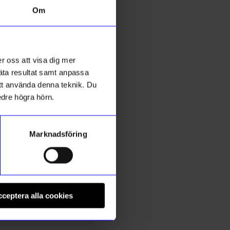
Om
10%
r oss att visa dig mer
mäta resultat samt anpassa
 att använda denna teknik. Du
edre högra hörn.
Marknadsföring
SoMaBelle Design
S
Örhängen Studs Svart
Ö
ceptera alla cookies
179,10
kr
199
kr
I lager