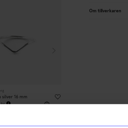
10%
Om tillverkaren
erg
Studio Mia Sahlberg
 silver 16 mm
Ring Chevron silver 13 mm
405
kr
kr
450
kr
I lager
% rabatt på