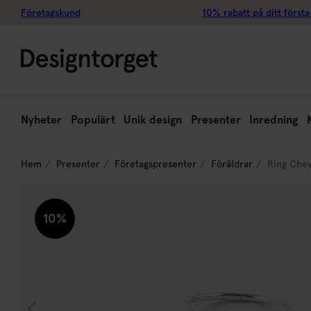
Företagskund
10% rabatt på ditt första
Nyheter
Populärt
Unik design
Presenter
Inredning
Hem
Presenter
Företagspresenter
Föräldrar
Ring Chev
10%