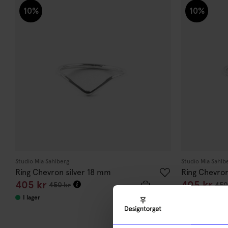
10%
10%
Studio Mia Sahlberg
Studio Mia Sahlb
Ring Chevron silver 18 mm
Ring Chevron
405
kr
405
kr
450
kr
450
I lager
I lager
10