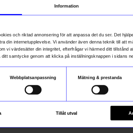
tt första köp
Information
g till vårt nyhetsbrev och bli
10%
ed att få nyheter, inspiration
ch unika erbjudanden!
ies och riktad annonsering för att anpassa det du ser. Det hjälpe
ck får du
10% rabatt
på ditt
första köp.
ra din internetupplevelse. Vi använder även denna teknik till att 
m vi värdesätter din integritet, efterfrågar vi härmed ditt tillstånd
aka ditt samtycke genom att klicka på inställningsknappen i sidans n
Webbplatsanpassning
Mätning & prestanda
Registrera
erg
Studio Mia Sahlberg
uff smält större
Örhänge earcuff smält våg
a
Tillåt utval
Ac
 hur vi hanterar din information i vår
715,50
kr
kr
795
kr
integritetspolicy
.
I lager