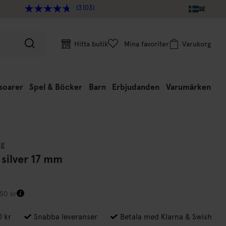
(3103)
SE
Hitta butik
Mina favoriter
Varukorg
soarer
Spel & Böcker
Barn
Erbjudanden
Varumärken
rg
silver 17 mm
450 kr
0 kr
Snabba leveranser
Betala med Klarna & Swish