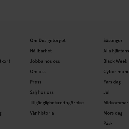
Om Designtorget
Säsonger
Hållbarhet
Alla hjärtan
tkort
Jobba hos oss
Black Week
Om oss
Cyber mon
Press
Fars dag
Sälj hos oss
Jul
Tillgänglighetsredogörelse
Midsommar
g
Vår historia
Mors dag
Påsk