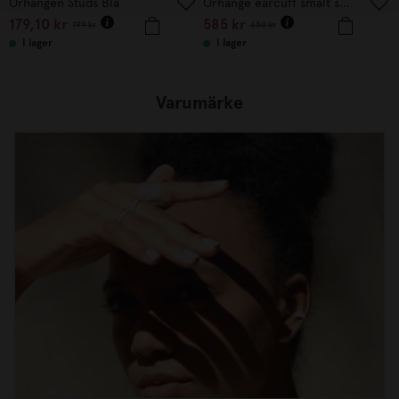
Örhängen Studs Blå
Örhänge earcuff smält större
179,10
kr
585
kr
199
kr
650
kr
I lager
I lager
Varumärke