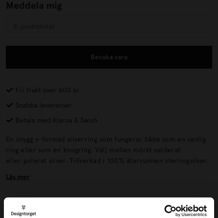
Meddela mig
Bevaka vara
Fri frakt över 600 kr
Snabba leveranser
Betala med Klarna & Swish
En snygg v-formad silverring som fungerar både som en vanlig
ring eller som en knogring. Välj mellan mörkt oxiderat
eller polerat silver. Tillverkad i 100% återvunnen sterlingsilver.
Läs mer
Lagerstatus i butik