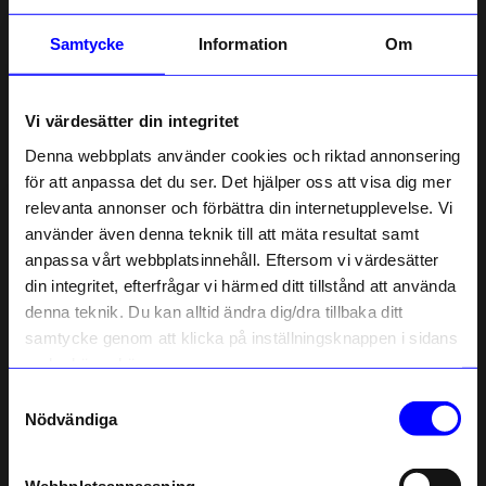
Beskrivning
Samtycke
Information
Om
Information
Vi värdesätter din integritet
Denna webbplats använder cookies och riktad annonsering
Om tillverkaren
för att anpassa det du ser. Det hjälper oss att visa dig mer
relevanta annonser och förbättra din internetupplevelse. Vi
10% rabatt på
använder även denna teknik till att mäta resultat samt
anpassa vårt webbplatsinnehåll. Eftersom vi värdesätter
Liknande produkter
ditt första köp
din integritet, efterfrågar vi härmed ditt tillstånd att använda
Anmäl dig till vårt nyhetsbrev och bli
denna teknik. Du kan alltid ändra dig/dra tillbaka ditt
10%
10%
först med att få nyheter, inspiration
och unika erbjudanden!
samtycke genom att klicka på inställningsknappen i sidans
Som tack får du
10% rabatt
på ditt
nedre högra hörn.
första köp.
Samtyckesval
Name
Nödvändiga
Email
Webbplatsanpassning