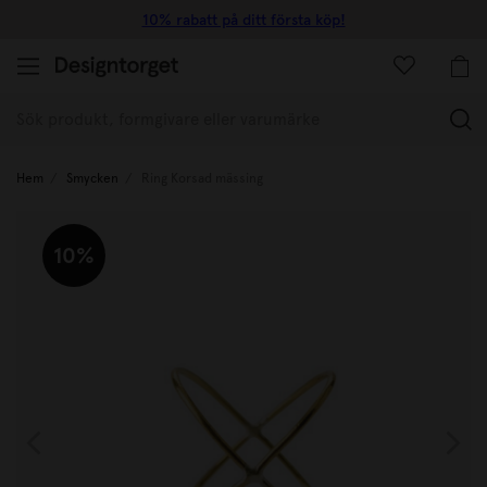
10% rabatt på ditt första köp!
(
Hem
Smycken
Ring Korsad mässing
10%