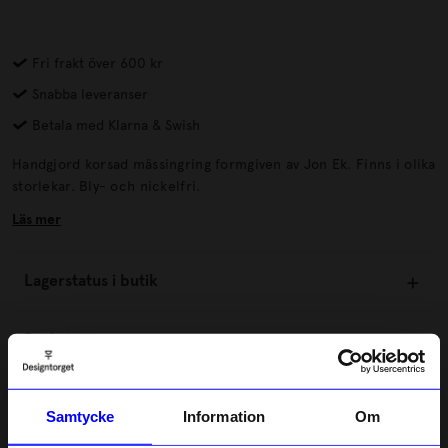
Fri frakt över 600 kr
Snabba leveranser
Betala med Klarna & Swish
Handgjord korsad mässingring formgiven av Jon Ek. Finns i olika
storlekar. Bly- och nickelfri.
Läs mer
Lagerstatus i butik
Beskrivning
Information
Samtycke
Information
Om