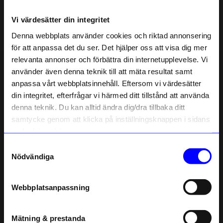
Om tillverkaren
Vi värdesätter din integritet
Denna webbplats använder cookies och riktad annonsering
Liknande produkter
för att anpassa det du ser. Det hjälper oss att visa dig mer
relevanta annonser och förbättra din internetupplevelse. Vi
10% rabatt på
använder även denna teknik till att mäta resultat samt
10%
10%
anpassa vårt webbplatsinnehåll. Eftersom vi värdesätter
ditt första köp
din integritet, efterfrågar vi härmed ditt tillstånd att använda
Anmäl dig till vårt nyhetsbrev och bli
denna teknik. Du kan alltid ändra dig/dra tillbaka ditt
först med att få nyheter, inspiration
och unika erbjudanden!
samtycke genom att klicka på inställningsknappen i sidans
Som tack får du
10% rabatt
på ditt
nedre högra hörn.
första köp.
Samtyckesval
Name
Nödvändiga
Email
Jon Ek
Jon Ek
Ring korsad mässing 13-14 mm
Ring korsad mässing 20-21 mm
Webbplatsanpassning
telefonnummer
341,10
kr
341,10
kr
379
kr
379
kr
I lager
I lager
Mätning & prestanda
Registrera