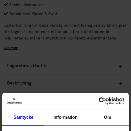
Snabba leveranser
Betala med Klarna & Swish
Justerbar ring för både vardag och fest formgiven av Elin Sigrén
för Sägen. Luna betyder måne på Latin; kollektionen är
inspirerad av månens mystik och 60-talets experimentella
design. Smycket tål vatten och ändrar ej färg med tidenPassar
Läs mer
alla storlekarMaterial: 100% nickelfritt stål med gyllene PVD
ytbehandling, 100% porslinSkötselråd: Porslinet bör hanteras
varsamt.
Lagerstatus i butik
Beskrivning
Information
Samtycke
Information
Om
Om tillverkaren