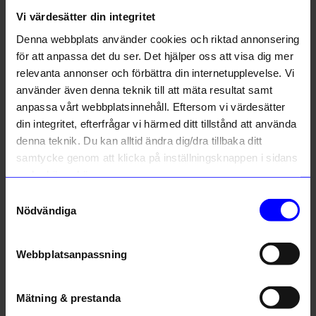
Vi värdesätter din integritet
Liknande produkter
Denna webbplats använder cookies och riktad annonsering
för att anpassa det du ser. Det hjälper oss att visa dig mer
relevanta annonser och förbättra din internetupplevelse. Vi
använder även denna teknik till att mäta resultat samt
anpassa vårt webbplatsinnehåll. Eftersom vi värdesätter
din integritet, efterfrågar vi härmed ditt tillstånd att använda
denna teknik. Du kan alltid ändra dig/dra tillbaka ditt
samtycke genom att klicka på inställningsknappen i sidans
nedre högra hörn.
Samtyckesval
Sigrén
Sigrén
Nödvändiga
Ring Halley Jubileum Sägen x DT
Ring Solar system Guld
995
kr
1 395
kr
Webbplatsanpassning
I lager
I lager
Mätning & prestanda
Andra köpte även