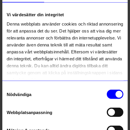
Om tillverkaren
Vi värdesätter din integritet
Denna webbplats använder cookies och riktad annonsering
för att anpassa det du ser. Det hjälper oss att visa dig mer
Liknande produkter
relevanta annonser och förbättra din internetupplevelse. Vi
använder även denna teknik till att mäta resultat samt
10%
anpassa vårt webbplatsinnehåll. Eftersom vi värdesätter
din integritet, efterfrågar vi härmed ditt tillstånd att använda
denna teknik. Du kan alltid ändra dig/dra tillbaka ditt
samtycke genom att klicka på inställningsknappen i sidans
nedre högra hörn.
Samtyckesval
Nödvändiga
Sigrén
Syster P
Webbplatsanpassning
Ring Luna guld
Ring Bolded Wavy Silver 17mm
895
kr
1 349,10
kr
1 499
kr
I lager
I lager