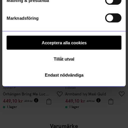
Mätning & prestanda
Andra köpte även
Marknadsföring
10%
10%
Acceptera alla cookies
Tillåt utval
Endast nödvändiga
Syster P
Edblad
Örhängen Bring Me Luck Silver
Armband Ivy Maxi Guld
449,10
kr
449,10
kr
499
kr
499
kr
I lager
I lager
Varumärke