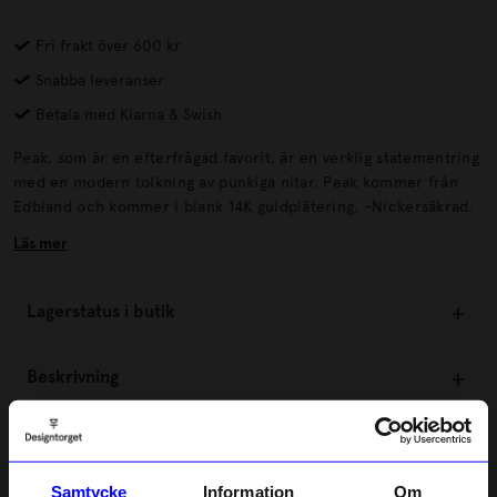
Fri frakt över 600 kr
Snabba leveranser
Betala med Klarna & Swish
Peak, som är en efterfrågad favorit, är en verklig statementring
med en modern tolkning av punkiga nitar. Peak kommer från
Edbland och kommer i blank 14K guldplätering. -Nickersäkrad.
Läs mer
Lagerstatus i butik
Beskrivning
Information
Samtycke
Information
Om