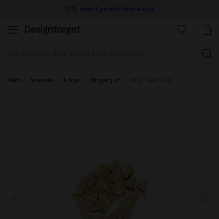
10% rabatt på ditt första köp!
(
Hem
Smycken
Ringar
Ringar guld
Ring Peak Guld