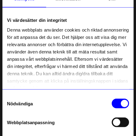
Om tillverkaren
Vi värdesätter din integritet
Liknande produkter
Denna webbplats använder cookies och riktad annonsering
för att anpassa det du ser. Det hjälper oss att visa dig mer
relevanta annonser och förbättra din internetupplevelse. Vi
10% rabatt på
använder även denna teknik till att mäta resultat samt
anpassa vårt webbplatsinnehåll. Eftersom vi värdesätter
ditt första köp
din integritet, efterfrågar vi härmed ditt tillstånd att använda
Anmäl dig till vårt nyhetsbrev och bli
denna teknik. Du kan alltid ändra dig/dra tillbaka ditt
först med att få nyheter, inspiration
och unika erbjudanden!
samtycke genom att klicka på inställningsknappen i sidans
Som tack får du
10% rabatt
på ditt
nedre högra hörn.
första köp.
Samtyckesval
Name
Nödvändiga
Edblad
Edblad
Email
Ring Peak Guld L 18,5 MM
Ring Peak Guld XL 19,5 mm
449
kr
449
kr
Webbplatsanpassning
I lager
I lager
telefonnummer