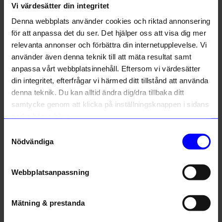
Vi värdesätter din integritet
Liknande produkter
Denna webbplats använder cookies och riktad annonsering
för att anpassa det du ser. Det hjälper oss att visa dig mer
relevanta annonser och förbättra din internetupplevelse. Vi
använder även denna teknik till att mäta resultat samt
anpassa vårt webbplatsinnehåll. Eftersom vi värdesätter
din integritet, efterfrågar vi härmed ditt tillstånd att använda
denna teknik. Du kan alltid ändra dig/dra tillbaka ditt
samtycke genom att klicka på inställningsknappen i sidans
nedre högra hörn.
Samtyckesval
Nödvändiga
Rivsalt
Rivsalt
Rivsalt Crush Rock salt blend
Rivsalt The Original
199
kr
299
kr
Webbplatsanpassning
I lager
I lager
Mätning & prestanda
Andra köpte även