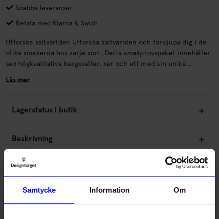
Snabba leveranser
Betala med Klarna & Swish
Utforska saltvärlden Utforska saltvärlden och fördjupa dig i de
olika smakerna hos varje sort. Detta smakprovspaket innehåller
sex högkvalitativa bergssalter, var och ett med sin unika
ursprung och smakprofil. Riv ditt bergssalt över dina rätter för
Läs mer
att förstärka och komplettera smaken.
Lagerstatus i butik
Beskrivning
Information
Samtycke
Information
Om
Om tillverkaren