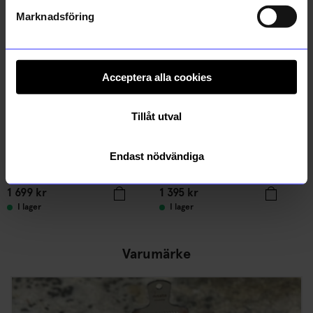
Säljer snabbt!
Marknadsföring
Unikt hos oss
Acceptera alla cookies
Tillåt utval
Endast nödvändiga
Granberg
Created By Designtorget
Gjutjärnsgryta Granberg oval 6L Burgundy
Pall Emil rå
1 699
kr
1 395
kr
I lager
I lager
Varumärke