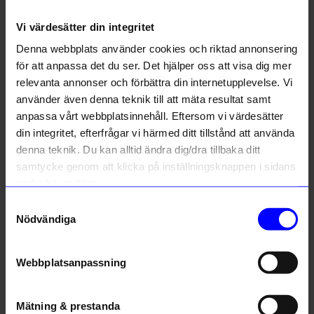
Vi värdesätter din integritet
Liknande produkter
Denna webbplats använder cookies och riktad annonsering
Outlet
för att anpassa det du ser. Det hjälper oss att visa dig mer
48%
10%
Unikt hos oss
relevanta annonser och förbättra din internetupplevelse. Vi
använder även denna teknik till att mäta resultat samt
10% rabatt på
anpassa vårt webbplatsinnehåll. Eftersom vi värdesätter
ditt första köp
din integritet, efterfrågar vi härmed ditt tillstånd att använda
Anmäl dig till vårt nyhetsbrev och bli
denna teknik. Du kan alltid ändra dig/dra tillbaka ditt
först med att få nyheter, inspiration
och unika erbjudanden!
samtycke genom att klicka på inställningsknappen i sidans
nedre högra hörn.
Som tack får du
10% rabatt
på ditt
första köp.
Samtyckesval
Created By Designtorget
Rains
Name
Nödvändiga
Kort 10x15 Ballonger
Ryggsäck Rolltop Rains Green
13
kr
1 079,10
kr
1 199
kr
Email
I lager
25
kr
Webbplatsanpassning
I lager
telefonnummer
Mätning & prestanda