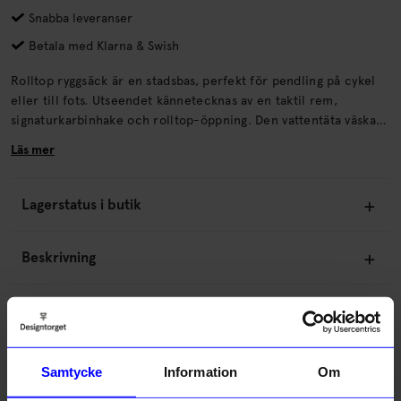
Snabba leveranser
Betala med Klarna & Swish
Rolltop ryggsäck är en stadsbas, perfekt för pendling på cykel
eller till fots. Utseendet kännetecknas av en taktil rem,
signaturkarbinhake och rolltop-öppning. Den vattentäta väskan
har också en laptopficka med åtkomst från sidan, ficka med
Läs mer
dragkedja fram och vadderad bakpanel.
Lagerstatus i butik
Beskrivning
Information
Om tillverkaren
Samtycke
Information
Om