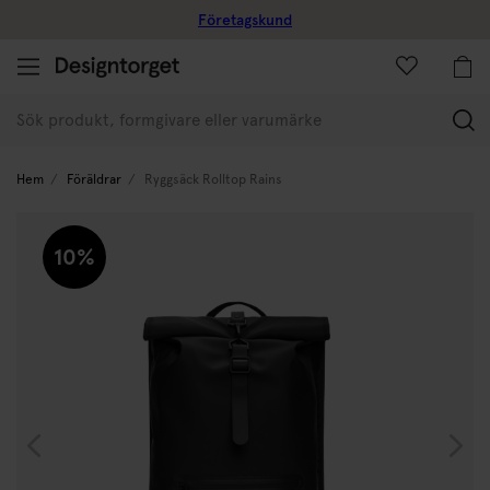
Företagskund
(
Hem
Föräldrar
Ryggsäck Rolltop Rains
10%