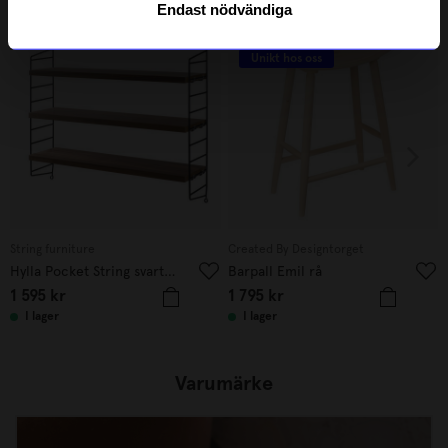
Endast nödvändiga
Bästsäljare
Bästsäljare
Unikt hos oss
String furniture
Created By Designtorget
Hylla Pocket String svart/valnöt
Barpall Emil rå
1 595
kr
1 795
kr
I lager
I lager
Varumärke