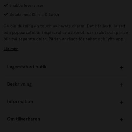
Snabba leveranser
Betala med Klarna & Swish
Ge din dukning en touch av havets charm! Det här lekfulla salt-
och pepparsetet är inspirerat av ostronet, där skalet och pärlan
blir två separata delar. Pärlan används för saltet och lyfts upp
ur skalet, som i sin tur används för peppar. Varje del är
Läs mer
handmålad och glaserad med en blank yta, medan pärlan
skimrar vackert i en pärlemorskimrande ton.
Lagerstatus i butik
Beskrivning
Information
Om tillverkaren