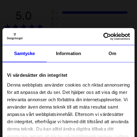
5.0
5
☆
4
☆
3
☆
2
☆
1
☆
2 betyg
Samtycke
Information
Om
Recensioner (2)
Veronica N
Vi värdesätter din integritet
V
Denna webbplats använder cookies och riktad annonsering
för att anpassa det du ser. Det hjälper oss att visa dig mer
2 månader sedan
relevanta annonser och förbättra din internetupplevelse. Vi
10% rabatt på
använder även denna teknik till att mäta resultat samt
Eva I
EI
anpassa vårt webbplatsinnehåll. Eftersom vi värdesätter
ditt första köp
din integritet, efterfrågar vi härmed ditt tillstånd att använda
Anmäl dig till vårt nyhetsbrev och bli
denna teknik. Du kan alltid ändra dig/dra tillbaka ditt
först med att få nyheter, inspiration
5 månader sedan
och unika erbjudanden!
samtycke genom att klicka på inställningsknappen i sidans