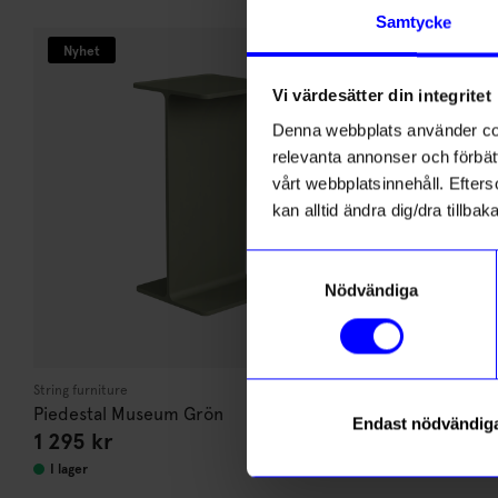
Andra köpte även
Samtycke
Nyhet
Ou
30%
Vi värdesätter din integritet
Denna webbplats använder cook
relevanta annonser och förbätt
vårt webbplatsinnehåll. Efterso
kan alltid ändra dig/dra tillb
Samtyckesval
Nödvändiga
String furniture
Atelje Lyktan
Piedestal Museum Grön
Taklampa Bum
Endast nödvändig
1 295
kr
3 510,50
I lager
Beställningsva