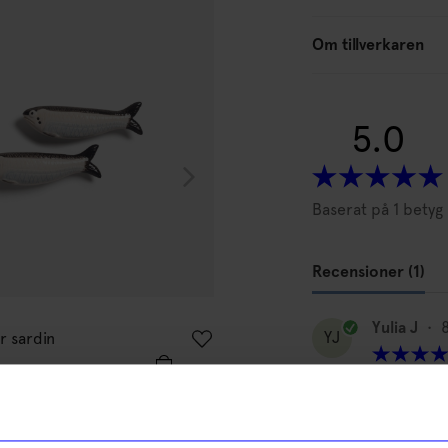
15%
Om tillverkaren
5.0
Baserat på 1 betyg
Recensioner (1)
Pluto
Yulia J
•
YJ
r sardin
Salt- & pepparkar LILLA MY
135
kr
159
kr
I lager