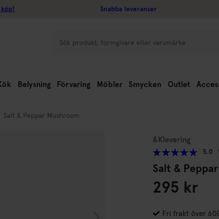
 köp!
Snabba leveranser
Kök
Belysning
Förvaring
Möbler
Smycken
Outlet
Acces
Salt & Peppar Mushroom
&Klevering
5.0
Salt & Peppa
295 kr
Fri frakt över 60