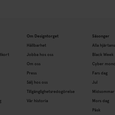
Om Designtorget
Säsonger
Hållbarhet
Alla hjärtan
tkort
Jobba hos oss
Black Week
Om oss
Cyber mon
Press
Fars dag
Sälj hos oss
Jul
Tillgänglighetsredogörelse
Midsommar
g
Vår historia
Mors dag
Påsk