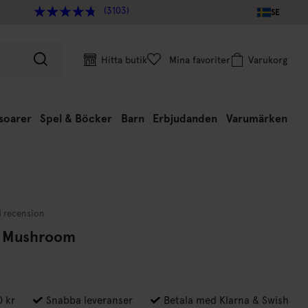
(3103)
SE
Hitta butik
Mina favoriter
Varukorg
soarer
Spel & Böcker
Barn
Erbjudanden
Varumärken
1 recension
r Mushroom
0 kr
Snabba leveranser
Betala med Klarna & Swish