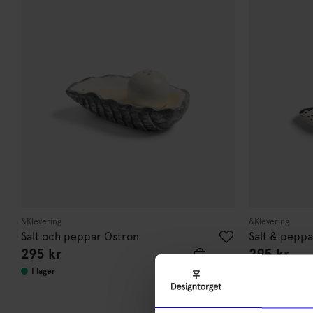
&Klevering
&Klevering
Salt och peppar Ostron
Salt & peppa
295
kr
295
kr
I lager
I lager