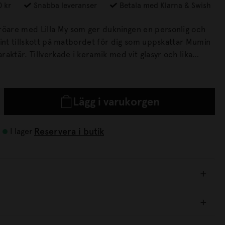
0 kr
Snabba leveranser
Betala med Klarna & Swish
röare med Lilla My som ger dukningen en personlig och
ed vit glasyr och lika
da till vardags som att låta stå framme som en del av
Lägg i varukorgen
Reservera i butik
I lager