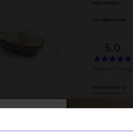
Information
Om tillverkaren
5.0
Baserat på 2 betyg
Recensioner (2)
Ferm Living
ppar Ostron
Salt & Peppar ströare Orevo
Maria
•
2
M
779
kr
% rabatt på
I lager
tt första köp
Den som f