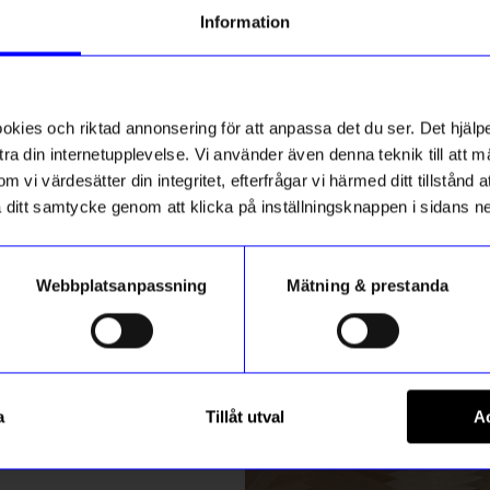
g till vårt nyhetsbrev och bli
Information
ed att få nyheter, inspiration
3 för 129kr
Eva I
•
5 
ch unika erbjudanden!
EI
ck får du
10% rabatt
på ditt
första köp.
ies och riktad annonsering för att anpassa det du ser. Det hjälpe
ra din internetupplevelse. Vi använder även denna teknik till att 
m vi värdesätter din integritet, efterfrågar vi härmed ditt tillstånd
aka ditt samtycke genom att klicka på inställningsknappen i sidans n
Webbplatsanpassning
Mätning & prestanda
ummer
Registrera
ington 70x130 cm Steel
Pluring vit
a
Tillåt utval
Ac
49
kr
m hur vi hanterar din information i vår
integritetspolicy
.
I lager