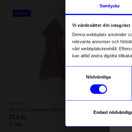
Andra köpte även
Anmäl di
Samtycke
först m
2 för 1
2 för 1
o
Vi värdesätter din integritet
Som ta
Denna webbplats använder cook
relevanta annonser och förbätt
Name
vårt webbplatsinnehåll. Efterso
kan alltid ändra dig/dra tillb
Email
Samtyckesval
Nödvändiga
telefonn
Lexington
Lexington
Handduk Lexington 50x70 cm
Handduk Lex
Endast nödvändig
250
kr
550
kr
Chocolate
blue
Läs mer o
I lager
I lager