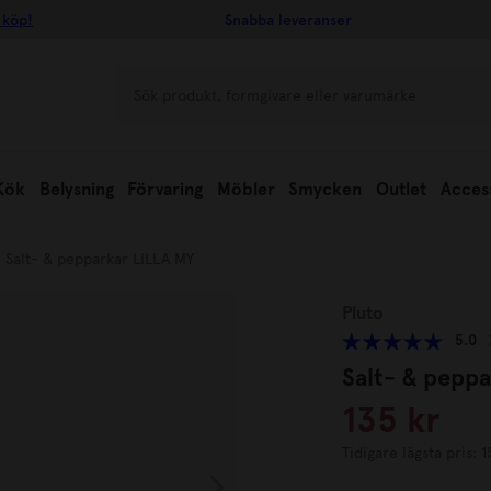
 köp!
Snabba leveranser
Kök
Belysning
Förvaring
Möbler
Smycken
Outlet
Acces
Salt- & pepparkar LILLA MY
Pluto
5.0
Salt- & pepp
135 kr
Tidigare lägsta pris: 1