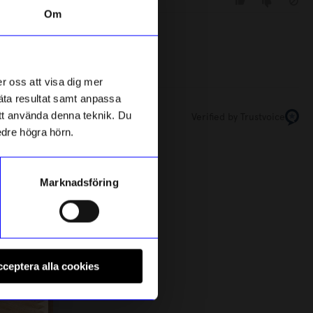
Om
Unikt hos oss
månader sedan
r oss att visa dig mer
mäta resultat samt anpassa
 att använda denna teknik. Du
Verified by Trustvoice
edre högra hörn.
Marknadsföring
Created By Designtorget
Glas Kalles x DT 2 dl Tub
P
ceptera alla cookies
99
kr
I lager