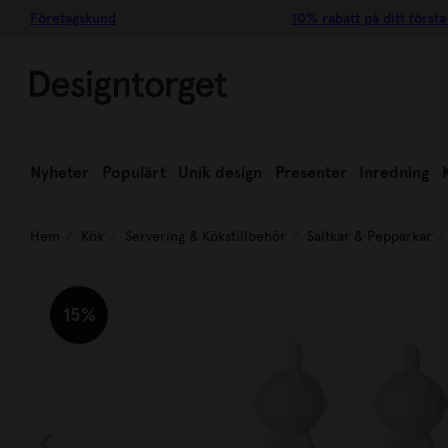
Företagskund
10% rabatt på ditt första
Nyheter
Populärt
Unik design
Presenter
Inredning
Hem
Kök
Servering & Kökstillbehör
Saltkar & Pepparkar
15%