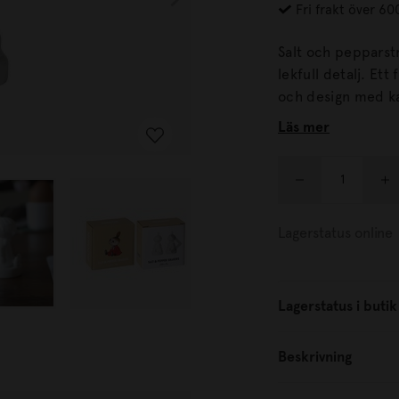
Fri frakt över 60
Salt och pepparst
lekfull detalj. Ett fint tillskott på matbordet för dig som uppskattar Mumin
och design med karaktär. Tillverkade i keramik m
trevliga att använ
Läs mer
dukningen.
Lagerstatus online
Lagerstatus i butik
Beskrivning