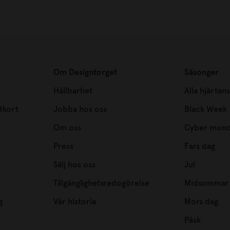
Om Designtorget
Säsonger
Hållbarhet
Alla hjärtan
tkort
Jobba hos oss
Black Week
Om oss
Cyber mon
Press
Fars dag
Sälj hos oss
Jul
Tillgänglighetsredogörelse
Midsommar
g
Vår historia
Mors dag
Påsk