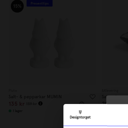
Presenttips
15%
Pluto
&Klevering
Salt- & pepparkar MUMIN
Salt och pe
135
kr
295
kr
159
kr
10
I lager
I lager
di