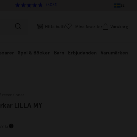
(3081)
SE
Hitta butik
Mina favoriter
Varukorg
soarer
Spel & Böcker
Barn
Erbjudanden
Varumärken
2 recensioner
arkar LILLA MY
59 kr