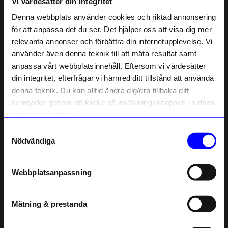
Vi värdesätter din integritet
Liknande produkter
Denna webbplats använder cookies och riktad annonsering
för att anpassa det du ser. Det hjälper oss att visa dig mer
relevanta annonser och förbättra din internetupplevelse. Vi
10% rabatt på
använder även denna teknik till att mäta resultat samt
anpassa vårt webbplatsinnehåll. Eftersom vi värdesätter
ditt första köp
din integritet, efterfrågar vi härmed ditt tillstånd att använda
Anmäl dig till vårt nyhetsbrev och bli
denna teknik. Du kan alltid ändra dig/dra tillbaka ditt
först med att få nyheter, inspiration
och unika erbjudanden!
samtycke genom att klicka på inställningsknappen i sidans
Som tack får du
10% rabatt
på ditt
nedre högra hörn.
första köp.
Samtyckesval
Name
Design House Stockholm
Design House Stockholm
Nödvändiga
Sidobord låg Air, Mörk Ek, Cane
Skåp Air ek
Email
20 995
kr
20 995
kr
Webbplatsanpassning
Beställningsvara
Beställningsvara
telefonnummer
Mätning & prestanda
Andra köpte även
Registrera
Läs mer om hur vi hanterar din information i vår
Åter i lager!