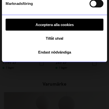
integritetspolicy
.
Marknadsföring
Acceptera alla cookies
Tillåt utval
ÅHLÉNS HOME
ÅHLÉNS HOME
Endast nödvändiga
Bänk Alma m sadelgjord Ek
Ljusslinga utomhus Iggy
1 799
kr
249
kr
I lager
I lager
Varumärke