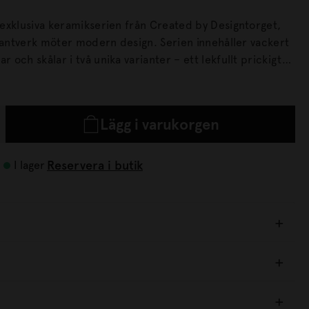
exklusiva keramikserien från Created by Designtorget,
 möter modern design. Serien innehåller vackert
och skålar i två unika varianter – ett lekfullt prickigt
en kombination av ränder och rutor. Perfekta att
r en personlig dukning! Dessa rymliga och stilfulla
 kommer i praktiska fyrpack och levereras i snygga
Lägg i varukorgen
t gör dem till en utmärkt present för alla tillfällen –
pgradering av din egen servis.
Reservera i butik
I lager