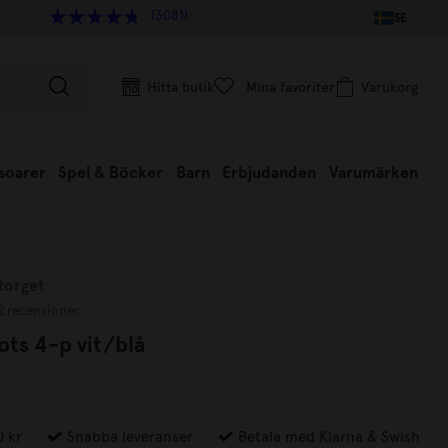
(3081)
SE
Hitta butik
Mina favoriter
Varukorg
soarer
Spel & Böcker
Barn
Erbjudanden
Varumärken
torget
2 recensioner
ots 4-p vit/blå
0 kr
Snabba leveranser
Betala med Klarna & Swish