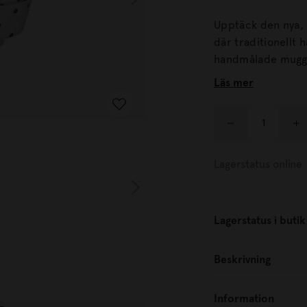
Upptäck den nya, 
där traditionellt hantverk
handmålade muggar 
mönster samt en stilr
Läs mer
mixa och matcha fö
keramikkreationer
presentaskar, vilke
eller en härlig up
Lagerstatus online
Lagerstatus i butik
Beskrivning
Information