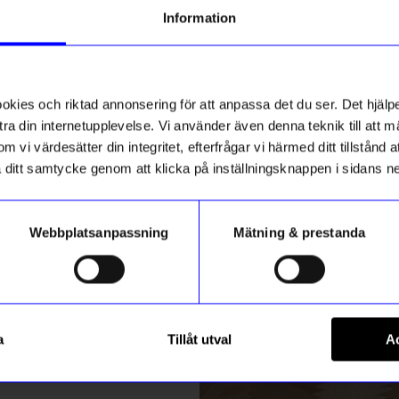
g till vårt nyhetsbrev och bli
Information
ed att få nyheter, inspiration
ch unika erbjudanden!
ck får du
10% rabatt
på ditt
första köp.
ies och riktad annonsering för att anpassa det du ser. Det hjälpe
ra din internetupplevelse. Vi använder även denna teknik till att 
m vi värdesätter din integritet, efterfrågar vi härmed ditt tillstånd
aka ditt samtycke genom att klicka på inställningsknappen i sidans n
Webbplatsanpassning
Mätning & prestanda
ummer
tockholm
Design House Stockholm
Registrera
eskow 28cl med handtag,
Mugg Elsa Beskow 28cl med h
a
Tillåt utval
Ac
285
kr
Carrot
m hur vi hanterar din information i vår
integritetspolicy
.
I lager