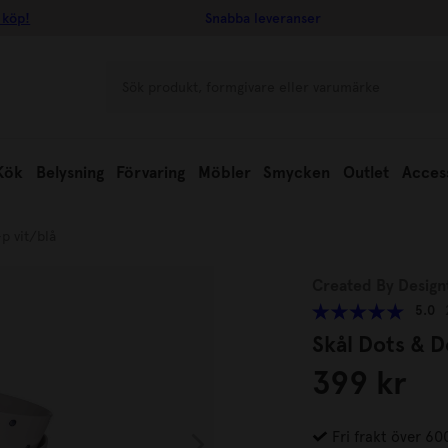
 köp!
Snabba leveranser
Kök
Belysning
Förvaring
Möbler
Smycken
Outlet
Acces
p vit/blå
Created By Design
5.0
Skål Dots & D
399 kr
Fri frakt över 60