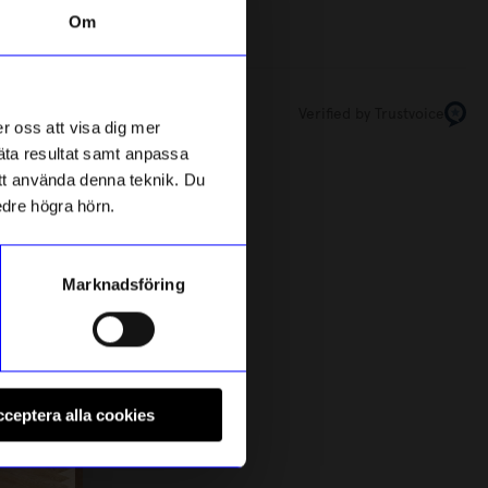
Om
Verified by Trustvoice
r oss att visa dig mer
mäta resultat samt anpassa
 att använda denna teknik. Du
edre högra hörn.
Marknadsföring
Design House Stockholm
S
andtag,
Mugg Elsa Beskow 28cl med handtag,
S
ceptera alla cookies
285
kr
Mrs Broad Bean
I lager