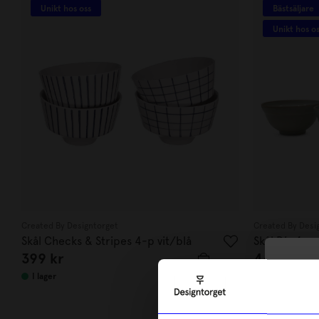
Unikt hos oss
Bästsäljare
Unikt hos o
Created By Designtorget
Created By Desi
Skål Checks & Stripes 4-p vit/blå
Skål Dis 4-p
399
kr
449
kr
10
I lager
I lager
di