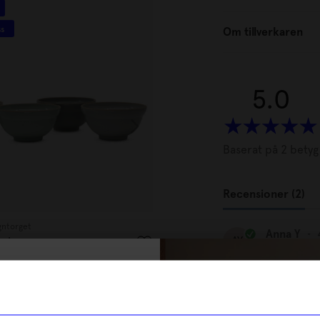
Unikt hos oss
ss
Om tillverkaren
5.0
Baserat på 2 betyg
Recensioner (2)
gntorget
Created By Designtorget
Anna Y
•
AY
ack
Mugg Dots & Dots 4-p vit/blå
299
kr
% rabatt på
I lager
tt första köp
Noriko B
NB