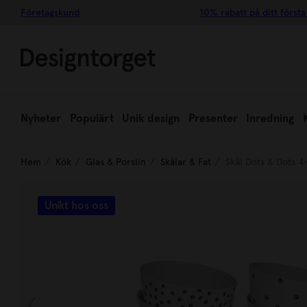
Företagskund
10% rabatt på ditt första
Nyheter
Populärt
Unik design
Presenter
Inredning
Hem
Kök
Glas & Porslin
Skålar & Fat
Skål Dots & Dots 4-
Unikt hos oss