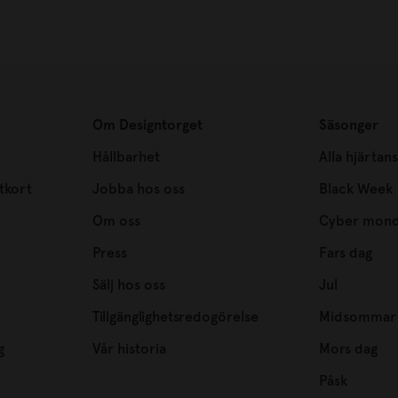
Om Designtorget
Säsonger
Hållbarhet
Alla hjärtan
tkort
Jobba hos oss
Black Week
Om oss
Cyber mon
Press
Fars dag
Sälj hos oss
Jul
Tillgänglighetsredogörelse
Midsommar
g
Vår historia
Mors dag
Påsk