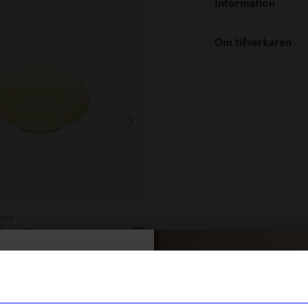
Information
Om tillverkaren
sson
Caroline fredriksson
M gul Blank
Skål porslin S grön Blank
95
kr
% rabatt på
I lager
tt första köp