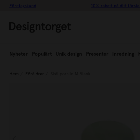
Företagskund
10% rabatt på ditt första
Nyheter
Populärt
Unik design
Presenter
Inredning
Hem
Föräldrar
Skål porslin M Blank