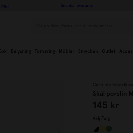
 köp!
Snabba leveranser
Kök
Belysning
Förvaring
Möbler
Smycken
Outlet
Acces
Caroline fredrikss
Skål porslin 
145 kr
Välj
Färg