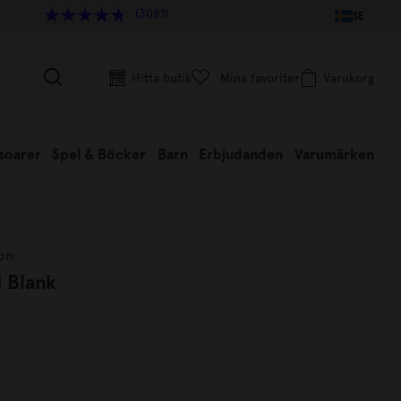
(3081)
SE
Hitta butik
Mina favoriter
Varukorg
soarer
Spel & Böcker
Barn
Erbjudanden
Varumärken
on
M Blank