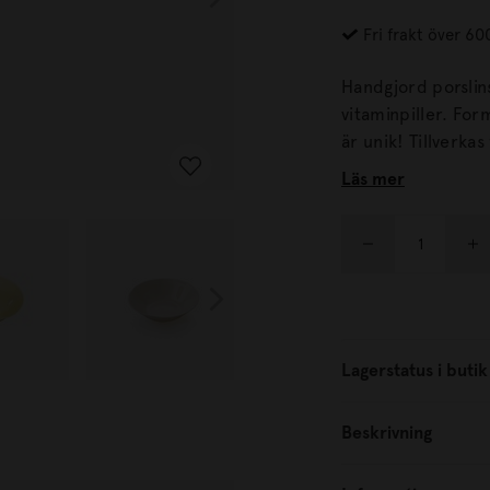
Fri frakt över 60
Handgjord porslins
vitaminpiller. Form och mönster varierar något från skål till skål - varje skål
är unik! Tillverkas fö
storlekar.
Läs mer
Lagerstatus i butik
Beskrivning