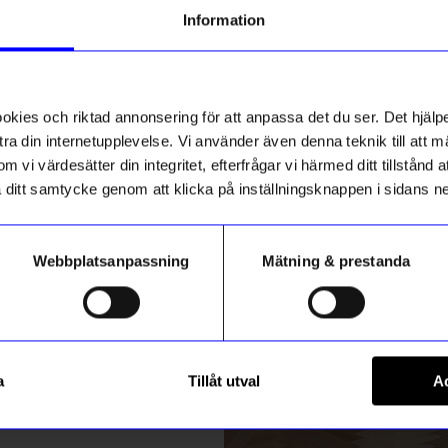
g till vårt nyhetsbrev och bli
Information
ed att få nyheter, inspiration
ch unika erbjudanden!
ck får du
10% rabatt
på ditt
första köp.
ies och riktad annonsering för att anpassa det du ser. Det hjälpe
ra din internetupplevelse. Vi använder även denna teknik till att 
m vi värdesätter din integritet, efterfrågar vi härmed ditt tillstånd
aka ditt samtycke genom att klicka på inställningsknappen i sidans n
Webbplatsanpassning
Mätning & prestanda
ummer
Aveva Design
Registrera
 Unikko 30x50 cm
Dörrstopp Hund Beige
a
Tillåt utval
Ac
495
kr
m hur vi hanterar din information i vår
integritetspolicy
.
I lager