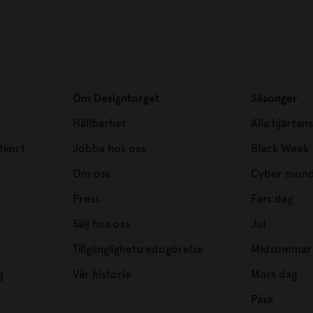
Om Designtorget
Säsonger
Hållbarhet
Alla hjärtan
tkort
Jobba hos oss
Black Week
Om oss
Cyber mon
Press
Fars dag
Sälj hos oss
Jul
Tillgänglighetsredogörelse
Midsommar
g
Vår historia
Mors dag
Påsk