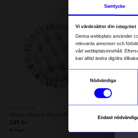
Andra köpte även
Anmäl di
Samtycke
först m
o
Vi värdesätter din integritet
Som ta
Denna webbplats använder cook
relevanta annonser och förbätt
Name
vårt webbplatsinnehåll. Efterso
kan alltid ändra dig/dra tillb
Email
Samtyckesval
Nödvändiga
telefonn
Portolino Living
Marimekko
Sittdyna Block Frill rund Blå
Gästhandduk
Endast nödvändig
249
kr
179
kr
mörkblå
Läs mer o
I lager
I lager