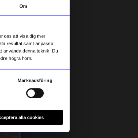
Om
r oss att visa dig mer
mäta resultat samt anpassa
 att använda denna teknik. Du
edre högra hörn.
Marknadsföring
ÅHLÉNS HOME
P
Matta Sam 70x200cm Beige/blå
S
ceptera alla cookies
399
kr
I lager