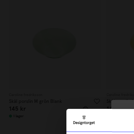
Caroline fredriksson
Caroline fredrik
Skål porslin M grön Blank
Skål porslin 
145
kr
145
kr
10
I lager
I lager
di