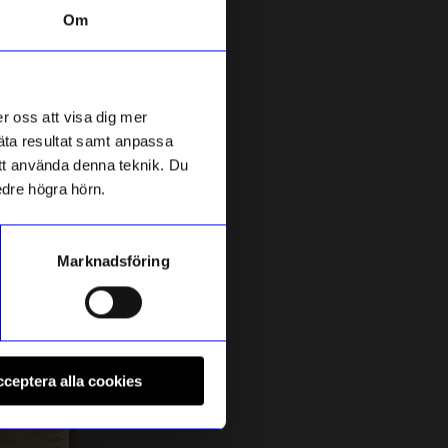
Om
r oss att visa dig mer
mäta resultat samt anpassa
 att använda denna teknik. Du
edre högra hörn.
Marknadsföring
String furniture
S
Golvgavel 85x30 2-p vit
S
ceptera alla cookies
1 580
kr
I lager