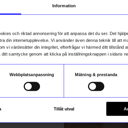
g till vårt nyhetsbrev och bli
Information
ed att få nyheter, inspiration
ch unika erbjudanden!
ck får du
10% rabatt
på ditt
första köp.
ies och riktad annonsering för att anpassa det du ser. Det hjälpe
ra din internetupplevelse. Vi använder även denna teknik till att 
m vi värdesätter din integritet, efterfrågar vi härmed ditt tillstånd
aka ditt samtycke genom att klicka på inställningsknappen i sidans n
Webbplatsanpassning
Mätning & prestanda
ummer
String furniture
Registrera
30 3-p vit
Golvgavel 200x30 2-p vit
a
Tillåt utval
Ac
2 545
kr
m hur vi hanterar din information i vår
integritetspolicy
.
I lager