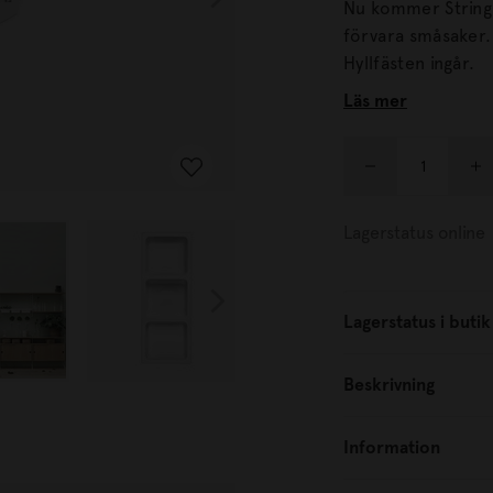
Nu kommer Stringhyl
förvara småsaker. Detta skålplan passar till gavlar som är 30 cm djup
Hyllfästen ingår.
Läs mer
Lagerstatus online
Lagerstatus i butik
Beskrivning
Information