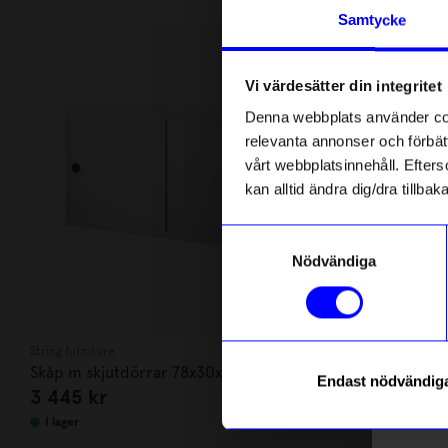
Andra köpte även
Anmäl di
Samtycke
först m
o
Vi värdesätter din integritet
Som ta
Denna webbplats använder cook
relevanta annonser och förbätt
Name
vårt webbplatsinnehåll. Efterso
kan alltid ändra dig/dra tillb
Email
Samtyckesval
Nödvändiga
telefonn
String furniture
String furniture
Skåp m skjutdörrar 78x30x42 vit
Hyllplan 78x
Endast nödvändig
3 445
kr
1 255
kr
Läs mer o
I lager
I lager