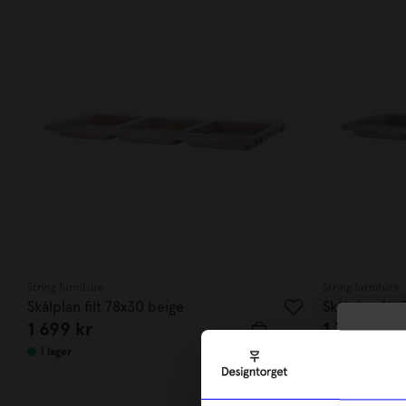
String furniture
String furniture
Skålplan filt 78x30 beige
Skålplan filt
1 699
kr
1 725
kr
10
I lager
I lager
di