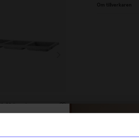
Om tillverkaren
String furniture
 78x30 ljusgrå
Skohylla 78x30 svart
895
kr
% rabatt på
I lager
tt första köp