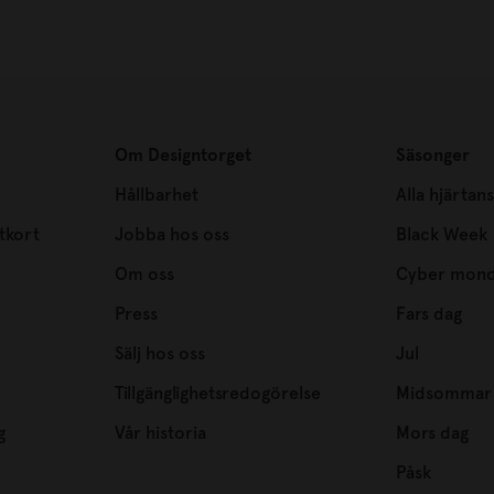
Om Designtorget
Säsonger
Hållbarhet
Alla hjärtan
tkort
Jobba hos oss
Black Week
Om oss
Cyber mon
Press
Fars dag
Sälj hos oss
Jul
Tillgänglighetsredogörelse
Midsommar
g
Vår historia
Mors dag
Påsk