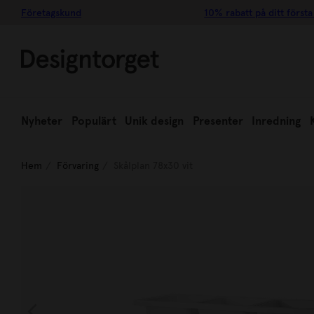
Företagskund
10% rabatt på ditt första
Nyheter
Populärt
Unik design
Presenter
Inredning
Hem
Förvaring
Skålplan 78x30 vit