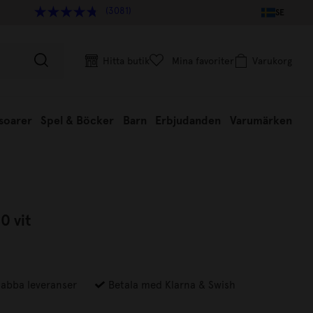
(3081)
SE
Hitta butik
Mina favoriter
Varukorg
soarer
Spel & Böcker
Barn
Erbjudanden
Varumärken
0 vit
abba leveranser
Betala med Klarna & Swish