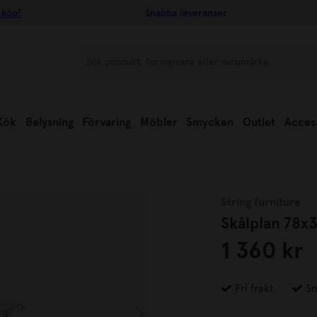
 köp!
Snabba leveranser
Kök
Belysning
Förvaring
Möbler
Smycken
Outlet
Acces
String furniture
Skålplan 78x3
1 360 kr
Fri frakt
Sn