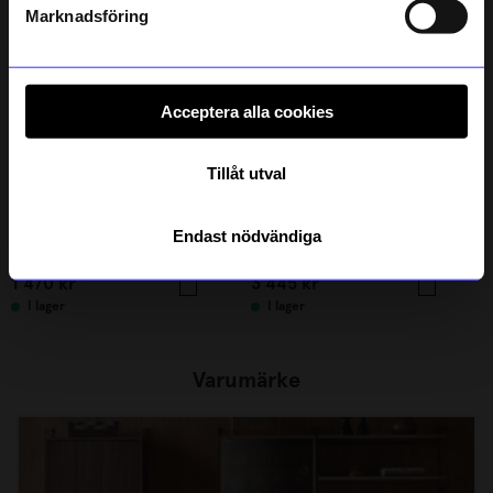
integritetspolicy
.
Marknadsföring
Acceptera alla cookies
Tillåt utval
String furniture
String furniture
Endast nödvändiga
Golvgavel 200x30 1-p vit
Skåp m skjutdörrar 78x30x42 beige
1 470
kr
3 445
kr
I lager
I lager
Varumärke