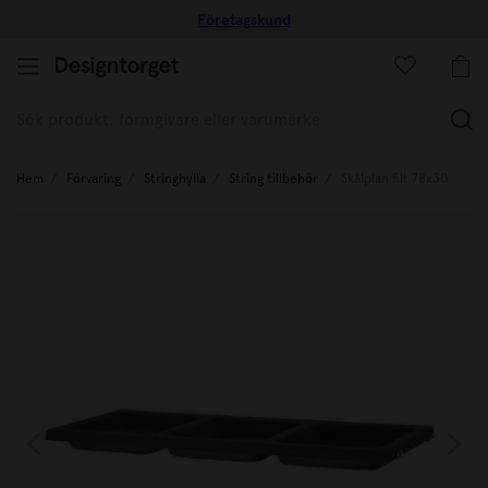
Företagskund
(
Hem
Förvaring
Stringhylla
String tillbehör
Skålplan filt 78x30