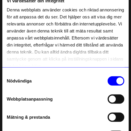
Vi värdesätter din integritet
Liknande produkter
Denna webbplats använder cookies och riktad annonsering
för att anpassa det du ser. Det hjälper oss att visa dig mer
relevanta annonser och förbättra din internetupplevelse. Vi
10% rabatt på
använder även denna teknik till att mäta resultat samt
anpassa vårt webbplatsinnehåll. Eftersom vi värdesätter
ditt första köp
din integritet, efterfrågar vi härmed ditt tillstånd att använda
Anmäl dig till vårt nyhetsbrev och bli
denna teknik. Du kan alltid ändra dig/dra tillbaka ditt
först med att få nyheter, inspiration
och unika erbjudanden!
samtycke genom att klicka på inställningsknappen i sidans
Som tack får du
10% rabatt
på ditt
nedre högra hörn.
första köp.
Samtyckesval
Name
String furniture
String furniture
Nödvändiga
Skålplan 78x30 vit
Skålplan filt 78x30 ljusgrå
Email
1 360
kr
1 725
kr
Webbplatsanpassning
I lager
I lager
telefonnummer
Mätning & prestanda
Andra köpte även
Registrera
Läs mer om hur vi hanterar din information i vår