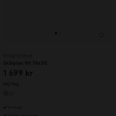
String furniture
Skålplan filt 78x30
1 699 kr
Välj
Färg
Fri frakt
Snabba leveranser