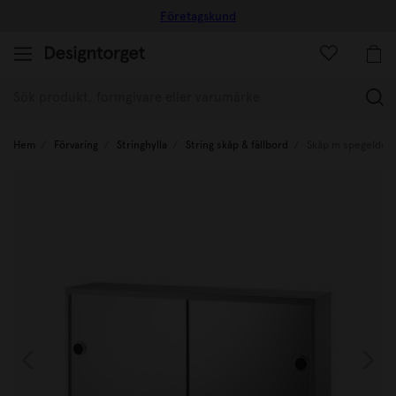
Företagskund
(
Hem
Förvaring
Stringhylla
String skåp & fällbord
Skåp m spegeldör