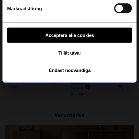
Läs mer om hur vi hanterar din information i vår
0%
integritetspolicy
.
Marknadsföring
Acceptera alla cookies
Tillåt utval
String furniture
GASTON LUGA
Endast nödvändiga
Kork flaskställ 2-p
Totebag/Ryggsäck Tåte Svart
630
kr
769
kr
I lager
769,30
kr
I lager
Varumärke