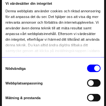
Vi värdesätter din integritet
Liknande produkter
Denna webbplats använder cookies och riktad annonsering
för att anpassa det du ser. Det hjälper oss att visa dig mer
relevanta annonser och förbättra din internetupplevelse. Vi
10% rabatt på
använder även denna teknik till att mäta resultat samt
anpassa vårt webbplatsinnehåll. Eftersom vi värdesätter
ditt första köp
din integritet, efterfrågar vi härmed ditt tillstånd att använda
Anmäl dig till vårt nyhetsbrev och bli
denna teknik. Du kan alltid ändra dig/dra tillbaka ditt
först med att få nyheter, inspiration
och unika erbjudanden!
samtycke genom att klicka på inställningsknappen i sidans
Som tack får du
10% rabatt
på ditt
nedre högra hörn.
första köp.
Samtyckesval
String furniture
String furniture
Name
Nödvändiga
Skåp m spegeldörrar 78x20x37 vit
Vitrinskåp 78x30x42 vit
Email
3 445
kr
3 795
kr
I lager
I lager
Webbplatsanpassning
telefonnummer
Andra köpte även
Mätning & prestanda
Registrera
Outlet