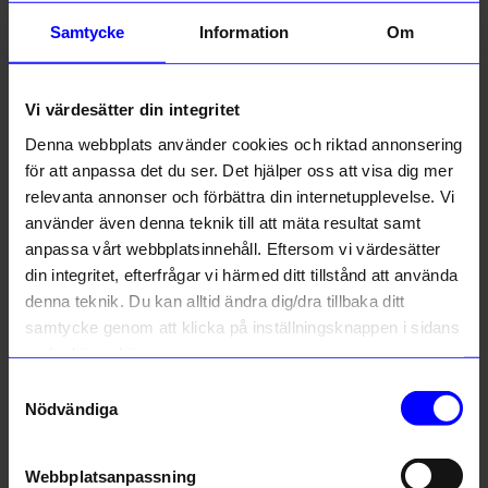
Beskrivning
Samtycke
Information
Om
Information
Vi värdesätter din integritet
Om tillverkaren
Denna webbplats använder cookies och riktad annonsering
för att anpassa det du ser. Det hjälper oss att visa dig mer
relevanta annonser och förbättra din internetupplevelse. Vi
10% rabatt på
använder även denna teknik till att mäta resultat samt
Liknande produkter
anpassa vårt webbplatsinnehåll. Eftersom vi värdesätter
ditt första köp
din integritet, efterfrågar vi härmed ditt tillstånd att använda
Anmäl dig till vårt nyhetsbrev och bli
denna teknik. Du kan alltid ändra dig/dra tillbaka ditt
först med att få nyheter, inspiration
och unika erbjudanden!
samtycke genom att klicka på inställningsknappen i sidans
Som tack får du
10% rabatt
på ditt
nedre högra hörn.
första köp.
Samtyckesval
Name
Nödvändiga
Email
Webbplatsanpassning