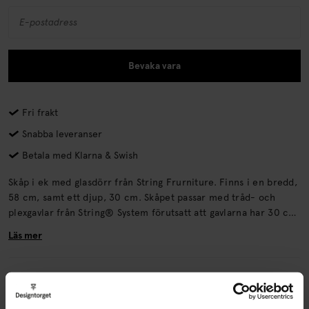
Bevaka vara
Fri frakt
Snabba leveranser
Betala med Klarna & Swish
Skåp i ek med glasdörr från String Frurniture. Finns i en bredd,
58 cm, samt ett djup, 30 cm. Skåpet passar med tråd- och
plexgavlar från String® System förutsatt att gavlarna har 30 cm
djup.
Läs mer
Lagerstatus i butik