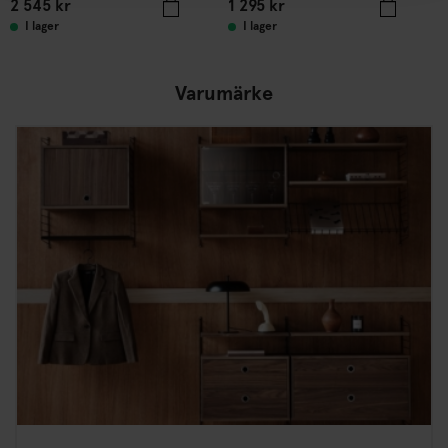
2 545
kr
1 295
kr
I lager
I lager
Varumärke