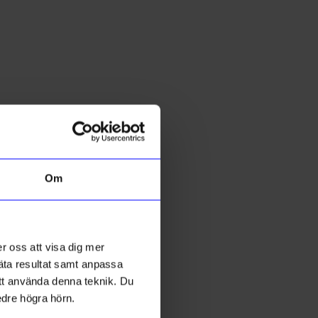
Om
Å
ar
Bricka rund 33 cm rostfritt
S
r oss att visa dig mer
199
kr
mäta resultat samt anpassa
I lager
 att använda denna teknik. Du
edre högra hörn.