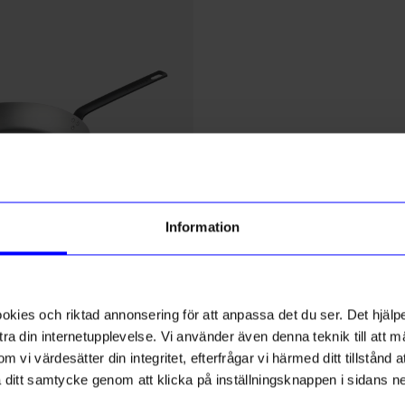
Information
Granberg
olstål Granberg 28 cm
Stekpanna 28 cm Primo Kopp
ies och riktad annonsering för att anpassa det du ser. Det hjälpe
1 199
kr
ra din internetupplevelse. Vi använder även denna teknik till att 
I lager
m vi värdesätter din integritet, efterfrågar vi härmed ditt tillstånd
aka ditt samtycke genom att klicka på inställningsknappen i sidans n