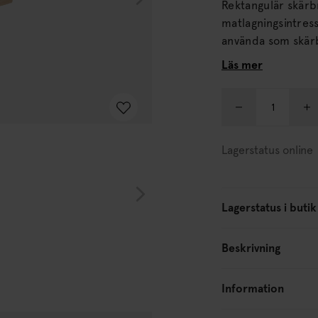
Rektangulär skärb
matlagningsintresserade. Skärbrädan blir ett snyggt ti
använda som skärbrä
Skärbräda i furu • 
Läs mer
FSC-trä: FSC-cert
ansvarsfullt skogs
Lagerstatus online
Lagerstatus i butik
Beskrivning
Information