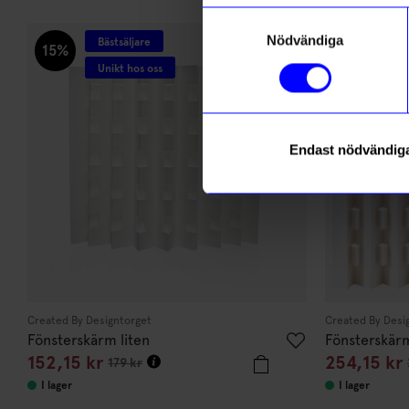
Andra köpte även
Samtyckesval
Nödvändiga
Bästsäljare
Bä
15%
15%
Unikt hos oss
Un
Endast nödvändig
Created By Designtorget
Created By Desi
Fönsterskärm liten
Fönsterskär
152,15
kr
254,15
kr
179
kr
I lager
I lager