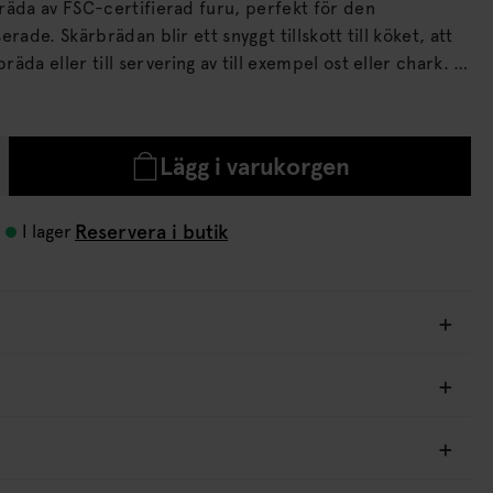
räda av FSC-certifierad furu, perfekt för den
llskott till köket, att
da eller till servering av till exempel ost eller chark. •
FSC-certifierat trä • Finns i olika storlekar Tillverkad i
ifierade varor är tillverkade av trä som kommer från ett
bruk, som tar hänsyn till natur, djur och människor.
Lägg i varukorgen
Reservera i butik
I lager