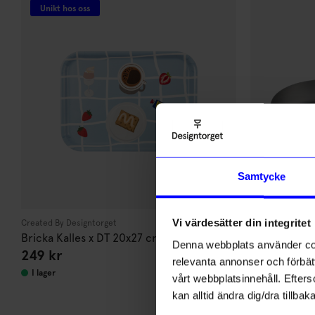
Unikt hos oss
Samtycke
Vi värdesätter din integritet
Created By Designtorget
Granberg
Bricka Kalles x DT 20x27 cm
Stekpanna k
Denna webbplats använder cook
249
kr
599
kr
Grå
relevanta annonser och förbätt
I lager
I lager
vårt webbplatsinnehåll. Efterso
kan alltid ändra dig/dra tillb