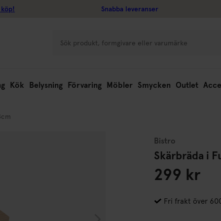
 köp!
Snabba leveranser
ng
Kök
Belysning
Förvaring
Möbler
Smycken
Outlet
Acce
18cm
Bistro
Skärbräda i 
299 kr
Fri frakt över 60