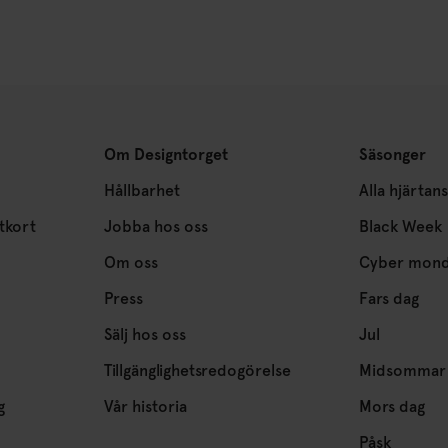
Om Designtorget
Säsonger
Hållbarhet
Alla hjärtan
tkort
Jobba hos oss
Black Week
Om oss
Cyber mon
Press
Fars dag
Sälj hos oss
Jul
Tillgänglighetsredogörelse
Midsommar
g
Vår historia
Mors dag
Påsk