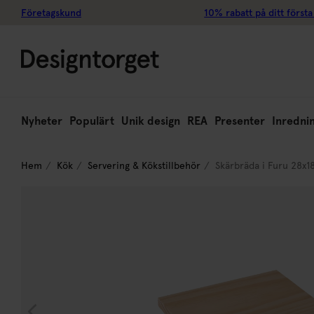
Företagskund
10% rabatt på ditt första
Nyheter
Populärt
Unik design
REA
Presenter
Inredni
Hem
Kök
Servering & Kökstillbehör
Skärbräda i Furu 28x