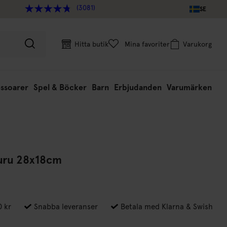
(3081)
SE
Hitta butik
Mina favoriter
Varukorg
ssoarer
Spel & Böcker
Barn
Erbjudanden
Varumärken
Furu 28x18cm
0 kr
Snabba leveranser
Betala med Klarna & Swish