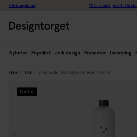
Företagskund
10% rabatt på ditt första
Nyheter
Populärt
Unik design
Presenter
Inredning
Hem
Kök
Sköljmedel NDS Oparfymerad 750 ml
Outlet