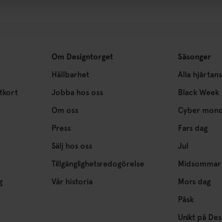
Om Designtorget
Säsonger
Hållbarhet
Alla hjärtan
tkort
Jobba hos oss
Black Week
Om oss
Cyber mon
Press
Fars dag
Sälj hos oss
Jul
Tillgänglighetsredogörelse
Midsommar
g
Vår historia
Mors dag
Påsk
Unikt på Des