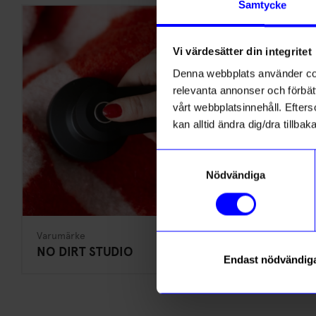
Samtycke
Vi värdesätter din integritet
Denna webbplats använder cook
relevanta annonser och förbätt
vårt webbplatsinnehåll. Efterso
kan alltid ändra dig/dra tillb
Samtyckesval
Nödvändiga
Varumärke
NO DIRT STUDIO
Endast nödvändig