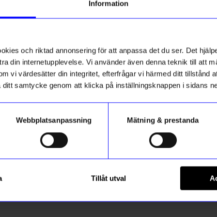
Information
Om tillverkaren
ies och riktad annonsering för att anpassa det du ser. Det hjälpe
5.0
ra din internetupplevelse. Vi använder även denna teknik till att 
m vi värdesätter din integritet, efterfrågar vi härmed ditt tillstånd
aka ditt samtycke genom att klicka på inställningsknappen i sidans n
Baserat på 1 betyg
Webbplatsanpassning
Mätning & prestanda
Recensioner (1)
Daniel N
DN
a
Tillåt utval
Ac