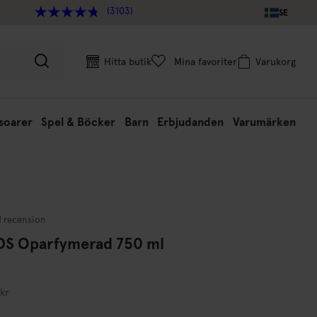
(3103)
SE
Hitta butik
Mina favoriter
Varukorg
soarer
Spel & Böcker
Barn
Erbjudanden
Varumärken
1 recension
DS Oparfymerad 750 ml
 kr