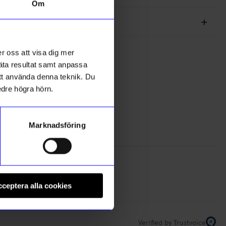
Om
r oss att visa dig mer
5
☆
mäta resultat samt anpassa
4
☆
 att använda denna teknik. Du
3
☆
edre högra hörn.
2
☆
1
☆
Marknadsföring
•
6 månader sedan
ceptera alla cookies
Verified by Trustvoice