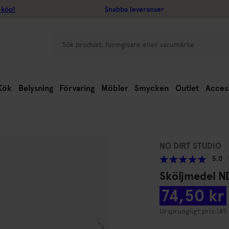
 köp!
Snabba leveranser
Kök
Belysning
Förvaring
Möbler
Smycken
Outlet
Acces
NO DIRT STUDIO
5.0
Sköljmedel N
74,50 kr
Ursprungligt pris:
149