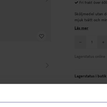
Fri frakt över 60
Sköljmedel utan doft från No Di
mjuk tvätt och min
Läs mer
Lagerstatus online
Lagerstatus i butik
Beskrivning
Information