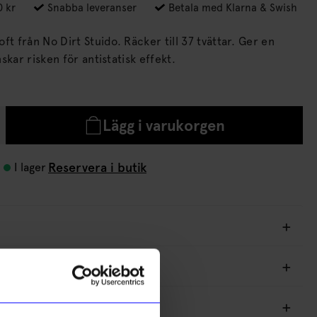
0 kr
Snabba leveranser
Betala med Klarna & Swish
rt Stuido. Räcker till 37 tvättar. Ger en
skar risken för antistatisk effekt.
Lägg i varukorgen
Reservera i butik
I lager