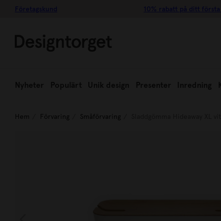
Företagskund
10% rabatt på ditt första
Nyheter
Populärt
Unik design
Presenter
Inredning
Hem
Förvaring
Småförvaring
Sladdgömma Hideaway XL vit