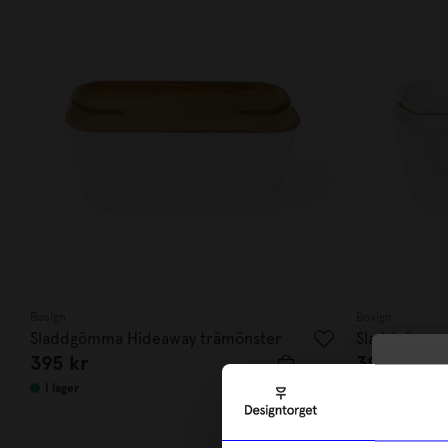
Bosign
Bosign
Sladdgömma Hideaway trämönster
Sladdgömma 
395
kr
395
kr
10
I lager
I lager
di