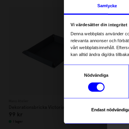
Andra köpte även
Anmäl di
Samtycke
först m
3 för 179kr
o
Vi värdesätter din integritet
Som ta
Denna webbplats använder cook
relevanta annonser och förbätt
Name
vårt webbplatsinnehåll. Efterso
kan alltid ändra dig/dra tillb
Email
Samtyckesval
Nödvändiga
telefonn
Mano Atelier
Kiki Eldh
Dekorationsbricka Victoria mörkblå
Disktrasa 2-
Endast nödvändig
99
kr
69
kr
Läs mer o
I lager
I lager