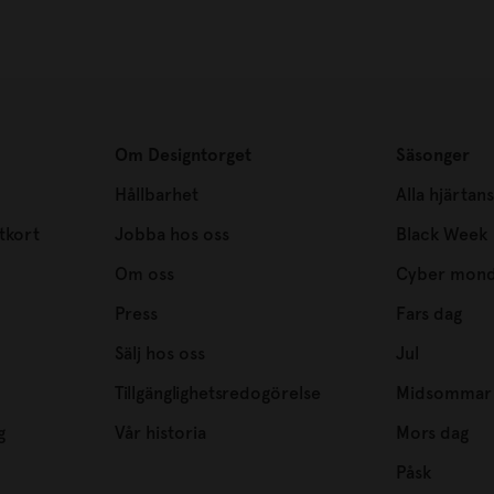
Om Designtorget
Säsonger
Hållbarhet
Alla hjärtan
tkort
Jobba hos oss
Black Week
Om oss
Cyber mon
Press
Fars dag
Sälj hos oss
Jul
Tillgänglighetsredogörelse
Midsommar
g
Vår historia
Mors dag
Påsk