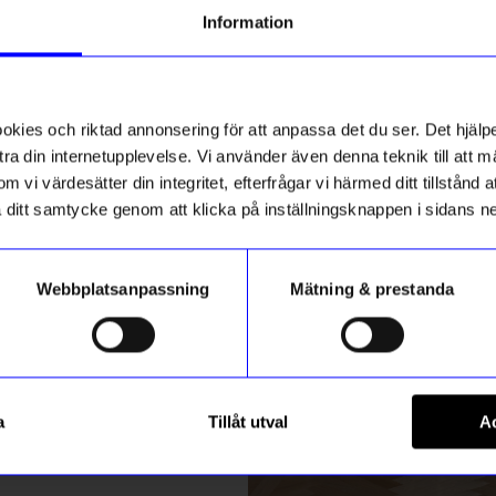
g till vårt nyhetsbrev och bli
Information
ed att få nyheter, inspiration
3 för 179kr
ch unika erbjudanden!
ck får du
10% rabatt
på ditt
första köp.
ies och riktad annonsering för att anpassa det du ser. Det hjälpe
ra din internetupplevelse. Vi använder även denna teknik till att 
m vi värdesätter din integritet, efterfrågar vi härmed ditt tillstånd
aka ditt samtycke genom att klicka på inställningsknappen i sidans n
Webbplatsanpassning
Mätning & prestanda
ummer
Kiki Eldh
Registrera
pack grå
Disktrasa 2-pack röd
a
Tillåt utval
Ac
69
kr
m hur vi hanterar din information i vår
integritetspolicy
.
I lager