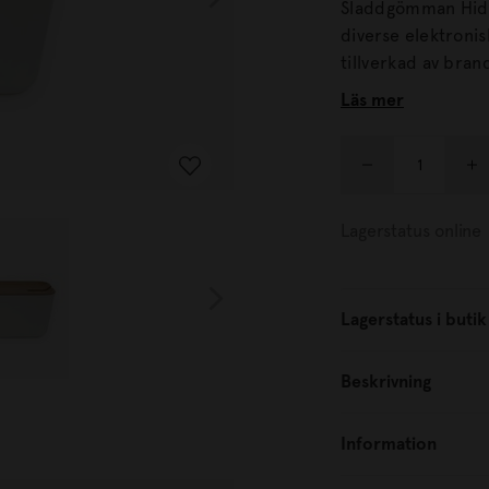
Sladdgömman Hide
diverse elektronisk utru
tillverkad av bran
motverka att behållaren blir för va
Läs mer
att apparaturen gl
Lagerstatus online
Lagerstatus i butik
Beskrivning
Information