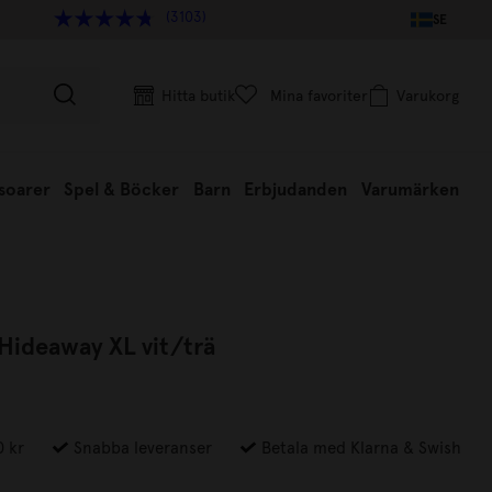
(3103)
SE
Hitta butik
Mina favoriter
Varukorg
soarer
Spel & Böcker
Barn
Erbjudanden
Varumärken
ideaway XL vit/trä
0 kr
Snabba leveranser
Betala med Klarna & Swish