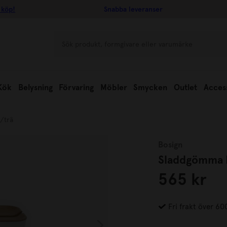
 köp!
Snabba leveranser
Kök
Belysning
Förvaring
Möbler
Smycken
Outlet
Acces
/trä
Bosign
Sladdgömma H
565 kr
Fri frakt över 60