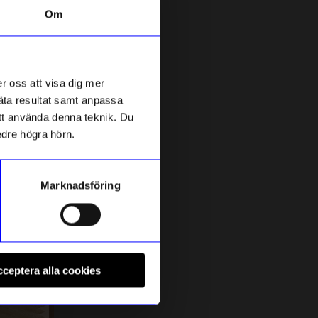
Om
3 för 179kr
r oss att visa dig mer
mäta resultat samt anpassa
 att använda denna teknik. Du
edre högra hörn.
Marknadsföring
Kiki Eldh
K
Disktrasa 2-pack Gul
D
ceptera alla cookies
69
kr
I lager