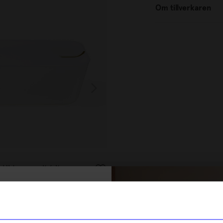
Om tillverkaren
Navet
Hideaway vit/vit
Bricka Clamp Tray S antracit
1 150
kr
% rabatt på
I lager
tt första köp