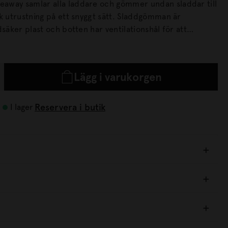
away samlar alla laddare och gömmer undan sladdar till
stning på ett snyggt sätt. Sladdgömman är
dsäker plast och botten har ventilationshål för att
rm. Ett nedfällt antislip-lock förhindrar
ider av.
Lägg i varukorgen
Reservera i butik
I lager