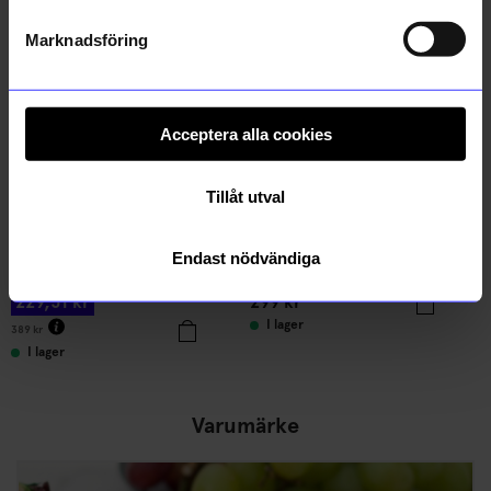
Outlet
Unikt hos oss
41%
Marknadsföring
Acceptera alla cookies
Tillåt utval
Izipizi
Created By Designtorget
Endast nödvändiga
Solglas IZIPIZI Kids black
Kruka DT Schackruta Rosa
229,51
kr
299
kr
I lager
389
kr
I lager
Varumärke