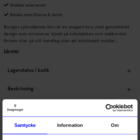
Snabba leveranser
Betala med Klarna & Swish
Bosigns självstående kniv är en elegant kniv med genomtänkt
design som minimerar kladd på köksbänken och matbordet.
Kniven vilar på sitt handtag utan att knivbladet nuddar
underliggande bord eller köksbänk. Traditionellt brukar
Läs mer
smörknivar ha sin plats i smörbyttan eller kanske på en
brödassiett.
Lagerstatus i butik
Beskrivning
Information
Samtycke
Information
Om
Om tillverkaren