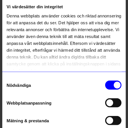
Vi värdesätter din integritet
Liknande produkter
Denna webbplats använder cookies och riktad annonsering
för att anpassa det du ser. Det hjälper oss att visa dig mer
relevanta annonser och förbättra din internetupplevelse. Vi
använder även denna teknik till att mäta resultat samt
anpassa vårt webbplatsinnehåll. Eftersom vi värdesätter
din integritet, efterfrågar vi härmed ditt tillstånd att använda
denna teknik. Du kan alltid ändra dig/dra tillbaka ditt
samtycke genom att klicka på inställningsknappen i sidans
nedre högra hörn.
Samtyckesval
Bosign
Bistro
Nödvändiga
Smörkniv Självstående Stål
Skärbräda i Furu 28x18cm
295
kr
299
kr
Webbplatsanpassning
I lager
I lager
Mätning & prestanda
Andra köpte även