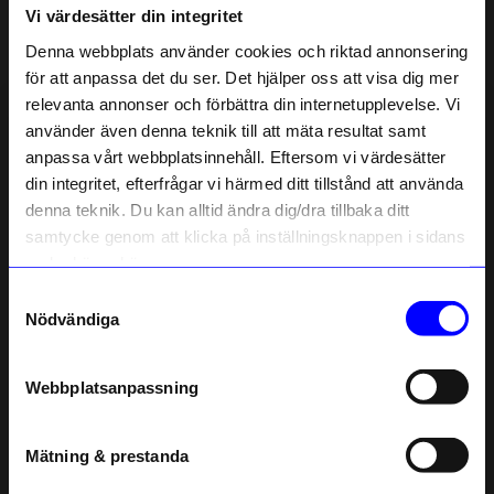
Vi värdesätter din integritet
Liknande produkter
Denna webbplats använder cookies och riktad annonsering
Outlet
för att anpassa det du ser. Det hjälper oss att visa dig mer
48%
Unikt hos oss
relevanta annonser och förbättra din internetupplevelse. Vi
10% rabatt på
använder även denna teknik till att mäta resultat samt
anpassa vårt webbplatsinnehåll. Eftersom vi värdesätter
ditt första köp
din integritet, efterfrågar vi härmed ditt tillstånd att använda
Anmäl dig till vårt nyhetsbrev och bli
denna teknik. Du kan alltid ändra dig/dra tillbaka ditt
först med att få nyheter, inspiration
och unika erbjudanden!
samtycke genom att klicka på inställningsknappen i sidans
Som tack får du
10% rabatt
på ditt
nedre högra hörn.
första köp.
Samtyckesval
Created By Designtorget
Maxine et Jolie
Name
Nödvändiga
Kort 10x15 Ballonger
Snuttefilt Eloise Rosa
Email
13
kr
149
kr
I lager
25
kr
Webbplatsanpassning
telefonnummer
I lager
Mätning & prestanda
Registrera
Andra köpte även