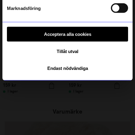
Läs mer om hur vi hanterar din information i vår
integritetspolicy
.
Marknadsföring
Acceptera alla cookies
Tillåt utval
Endast nödvändiga
Berså
Berså
Hand & body wash Berså 250 ml Bluebell fields
Hand & body wash Berså 250 ml Climbing rose
159
kr
159
kr
I lager
I lager
Varumärke