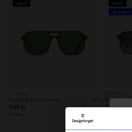
Nyhet
Nyhet
Bästsäljare
Eco Shades
Eco Shades
Solglasögon Lai Havanna
Solglasögon 
349
kr
349
kr
10
I lager
I lager
di