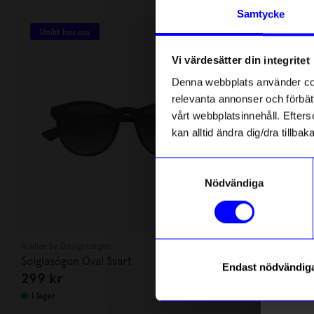
Andra köpte även
Anmäl di
Samtycke
först m
Unikt hos oss
o
Vi värdesätter din integritet
Som ta
Denna webbplats använder cook
relevanta annonser och förbätt
Name
vårt webbplatsinnehåll. Efterso
kan alltid ändra dig/dra tillb
Email
Samtyckesval
Nödvändiga
telefonn
Atelier by Designtorget
Opal förlag
Solglasögon Oval Svart
Bok Vad göra 
Endast nödvändig
299
kr
129
kr
Läs mer o
I lager
I lager