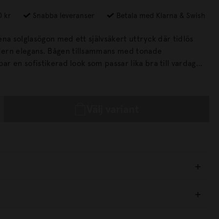
0 kr
Snabba leveranser
Betala med Klarna & Swish
lrena solglasögon med ett självsäkert uttryck där tidlös
n tillsammans med tonade
par en sofistikerad look som passar lika bra till vardag
anserade form och mångsidiga
par solglasögon som enkelt kompletterar olika stilar och
Välj variant