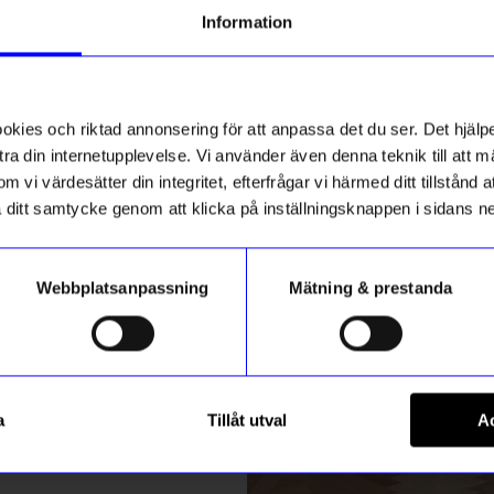
g till vårt nyhetsbrev och bli
Information
ed att få nyheter, inspiration
Säljer snabbt!
ch unika erbjudanden!
ck får du
10% rabatt
på ditt
första köp.
ies och riktad annonsering för att anpassa det du ser. Det hjälpe
ra din internetupplevelse. Vi använder även denna teknik till att 
m vi värdesätter din integritet, efterfrågar vi härmed ditt tillstånd
aka ditt samtycke genom att klicka på inställningsknappen i sidans n
Webbplatsanpassning
Mätning & prestanda
ummer
Printworks
Registrera
alla djur i skogen?
Bordsfläkt trådlös Fantastic 
a
Tillåt utval
Ac
799
kr
Beige
m hur vi hanterar din information i vår
integritetspolicy
.
I lager