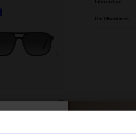
Information
Nyhet
Om tillverkaren
Eco Shades
Lai Black
Solglasögon Gallina Olive
349
kr
% rabatt på
I lager
tt första köp