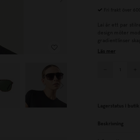
Fri frakt över 60
Lai är ett par sti
design möter modern elegans. Båge
gradientlinser ska
som mer uppklädda tillfällen. Med sin bal
Läs mer
design är Lai ett 
tillfällen.
Lagerstatus i butik
Beskrivning