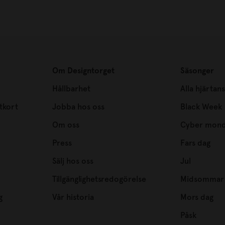
Om Designtorget
Säsonger
Hållbarhet
Alla hjärtan
tkort
Jobba hos oss
Black Week
Om oss
Cyber mon
Press
Fars dag
Sälj hos oss
Jul
Tillgänglighetsredogörelse
Midsommar
g
Vår historia
Mors dag
Påsk