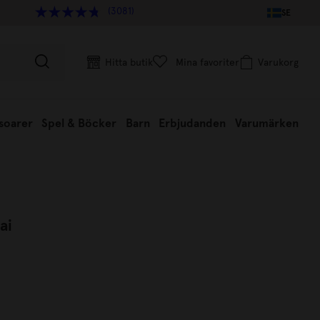
(3081)
SE
Hitta butik
Mina favoriter
Varukorg
soarer
Spel & Böcker
Barn
Erbjudanden
Varumärken
ai