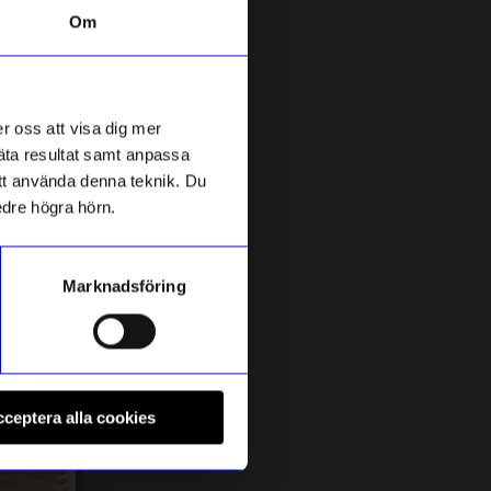
Om
Outlet
r oss att visa dig mer
mäta resultat samt anpassa
 att använda denna teknik. Du
edre högra hörn.
Marknadsföring
ÅHLÉNS HOME
B
Wood
Tandborstglas Glas mörkgrön
T
ceptera alla cookies
65
kr
I lager