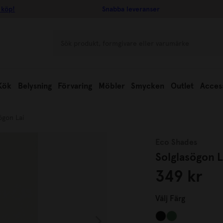
 köp!
Snabba leveranser
Kök
Belysning
Förvaring
Möbler
Smycken
Outlet
Acces
ögon Lai
Eco Shades
Solglasögon L
349 kr
Välj
Färg