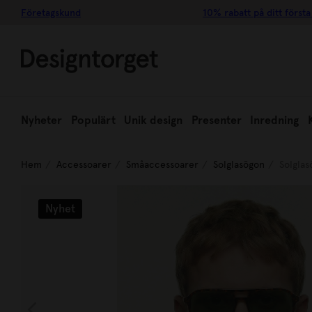
Företagskund
10% rabatt på ditt första
Nyheter
Populärt
Unik design
Presenter
Inredning
Hem
Accessoarer
Småaccessoarer
Solglasögon
Solglas
Nyhet