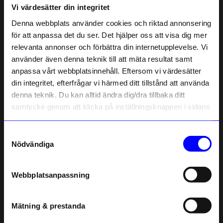
Vi värdesätter din integritet
Liknande produkter
Denna webbplats använder cookies och riktad annonsering
Unikt hos oss
Unikt hos oss
för att anpassa det du ser. Det hjälper oss att visa dig mer
relevanta annonser och förbättra din internetupplevelse. Vi
10% rabatt på
använder även denna teknik till att mäta resultat samt
anpassa vårt webbplatsinnehåll. Eftersom vi värdesätter
ditt första köp
din integritet, efterfrågar vi härmed ditt tillstånd att använda
Anmäl dig till vårt nyhetsbrev och bli
denna teknik. Du kan alltid ändra dig/dra tillbaka ditt
först med att få nyheter, inspiration
och unika erbjudanden!
samtycke genom att klicka på inställningsknappen i sidans
Som tack får du
10% rabatt
på ditt
nedre högra hörn.
första köp.
Samtyckesval
Atelier by Designtorget
Atelier by Designtorget
Name
Nödvändiga
Solglasögon Rund Svart
Solglasögon Rund Sköldpadda
Email
299
kr
299
kr
I lager
I lager
Webbplatsanpassning
telefonnummer
Mätning & prestanda
Registrera
Andra köpte även