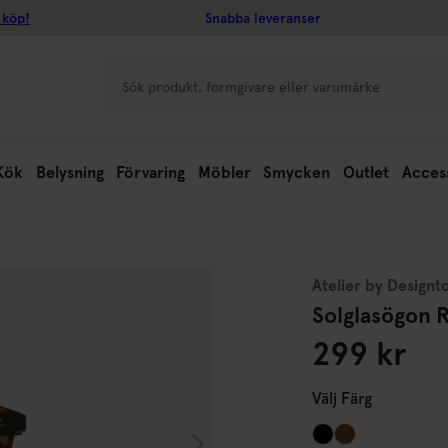
 köp!
Snabba leveranser
Kök
Belysning
Förvaring
Möbler
Smycken
Outlet
Acces
Atelier by Designt
Solglasögon 
299 kr
Välj
Färg