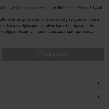
0 kr
Snabba leveranser
Betala med Klarna & Swish
olta över att presentera våra nya solglasögon i en stilren
 dig som inte
 vanliga och som vill ha en accessoar som både är
a gång. Med fokus på kvalitet och design
lika färger för att passa din personliga stil: svart och
Välj variant