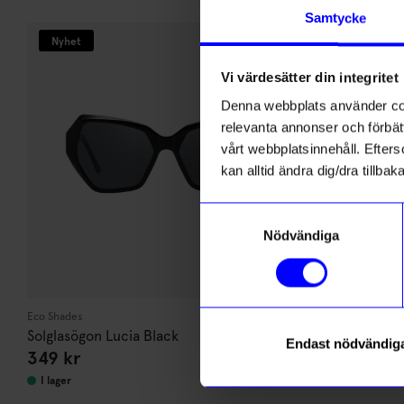
di
Andra köpte även
Samtycke
Anmäl di
Nyhet
Nyhet
först m
o
Vi värdesätter din integritet
Denna webbplats använder cook
Som ta
relevanta annonser och förbätt
vårt webbplatsinnehåll. Efterso
Name
kan alltid ändra dig/dra tillb
Samtyckesval
Email
Nödvändiga
Eco Shades
Eco Shades
Solglasögon Lucia Black
Solglasögon 
Endast nödvändig
Läs mer om
349
kr
349
kr
I lager
I lager