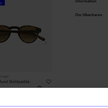
Information
ss
Unikt hos oss
Om tillverkaren
ntorget
Atelier by Designtorget
 Rund Sköldpadda
Solglasögon Oval Svart
299
kr
I lager
% rabatt på