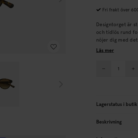
Fri frakt över 60
Designtorget är st
och tidlös rund form. Dessa solglasögon är tillverkade för
nöjer dig med det
moderiktig och klassisk på samm
Läs mer
har vi skapat två o
sköldpadda.
Lagerstatus i butik
Beskrivning