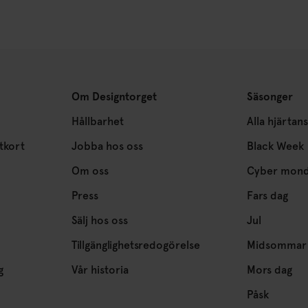
Om Designtorget
Säsonger
Hållbarhet
Alla hjärtan
tkort
Jobba hos oss
Black Week
Om oss
Cyber mon
Press
Fars dag
Sälj hos oss
Jul
Tillgänglighetsredogörelse
Midsommar
g
Vår historia
Mors dag
Påsk