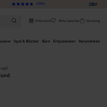
(3081)
SE
Hitta butik
Mina favoriter
Varukorg
soarer
Spel & Böcker
Barn
Erbjudanden
Varumärken
orget
Rund