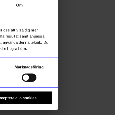
Om
Outlet
r oss att visa dig mer
mäta resultat samt anpassa
 att använda denna teknik. Du
edre högra hörn.
Marknadsföring
Izipizi
E
Solglas IZIPIZI # N Black
S
ceptera alla cookies
435
kr
I lager