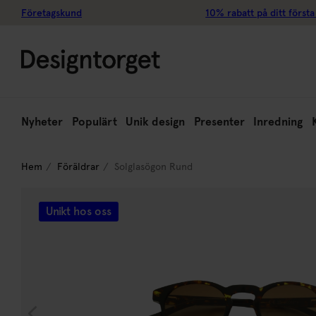
Företagskund
10% rabatt på ditt första
Nyheter
Populärt
Unik design
Presenter
Inredning
Hem
Föräldrar
Solglasögon Rund
Unikt hos oss