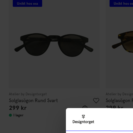
Unikt hos oss
Unikt hos o
Atelier by Designtorget
Atelier by Desig
Solglasögon Rund Svart
Solglasögon
299
kr
299
kr
I lager
I lager
10