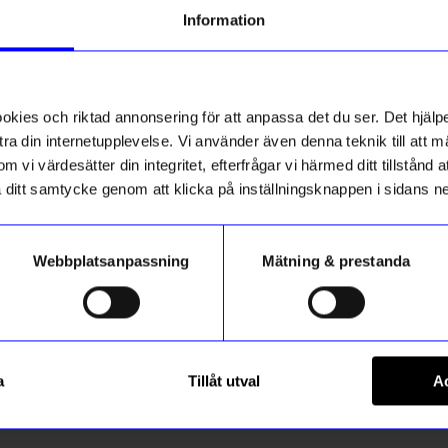
tt första köp
Information
g till vårt nyhetsbrev och bli
Nyhet
ed att få nyheter, inspiration
ch unika erbjudanden!
ies och riktad annonsering för att anpassa det du ser. Det hjälpe
ck får du
10% rabatt
på ditt
första köp.
ra din internetupplevelse. Vi använder även denna teknik till att 
m vi värdesätter din integritet, efterfrågar vi härmed ditt tillstånd
aka ditt samtycke genom att klicka på inställningsknappen i sidans n
Webbplatsanpassning
Mätning & prestanda
Registrera
Eco Shades
Lai Havanna
Solglasögon Gallina Olive
a
Tillåt utval
Ac
 hur vi hanterar din information i vår
349
kr
integritetspolicy
.
I lager