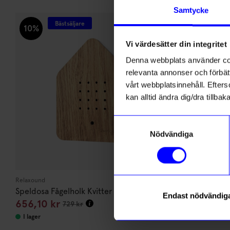
Andra köpte även
Samtycke
Bästsäljare
Outlet
10%
Vi värdesätter din integritet
Denna webbplats använder cook
relevanta annonser och förbätt
vårt webbplatsinnehåll. Efterso
kan alltid ändra dig/dra tillb
Samtyckesval
Nödvändiga
Relaxound
Atelje Lyktan
Speldosa Fågelholk Kvitter Ek
Vägglampa Bu
Endast nödvändig
656,10
kr
4 602,50
729
kr
I lager
Beställningsva