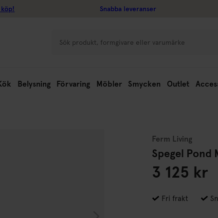
 köp!
Snabba leveranser
Kök
Belysning
Förvaring
Möbler
Smycken
Outlet
Acces
Ferm Living
Spegel Pond 
3 125 kr
Fri frakt
Sn