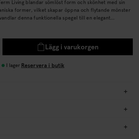
Ferm Living blandar sömlöst form och skönhet med sin
aniska former, vilket skapar öppna och flytande mönster
vandlar denna funktionella spegel till en elegant
rd rottingram som utstrålar värme och charm. Perfekt
boende och stilar, med en touch av naturlig elegans och
Lägg i varukorgen
Reservera i butik
I lager