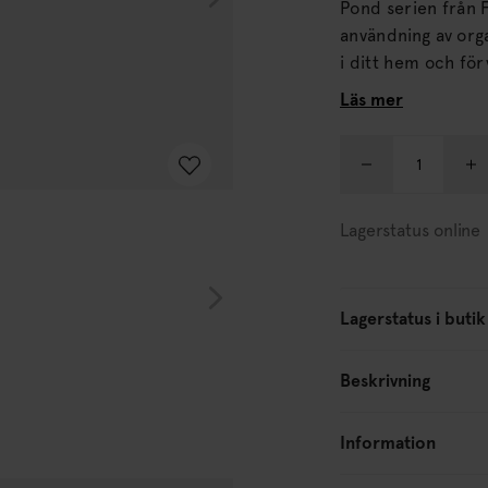
Pond serien från 
användning av org
i ditt hem och för
väggdekoration. Denna något mindre variant av vår klassiska Pond Spegel
Läs mer
har en fint handgjo
för alla typer av 
taktila inslag.
Lagerstatus online
Lagerstatus i butik
Beskrivning
Information