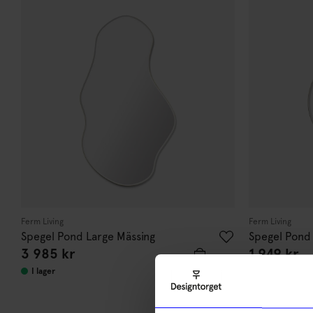
Ferm Living
Ferm Living
Spegel Pond Large Mässing
Spegel Pond 
3 985
kr
1 949
kr
I lager
I lager