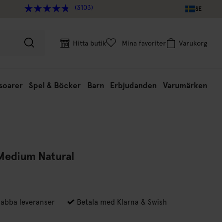
(3103)
SE
Hitta butik
Mina favoriter
Varukorg
soarer
Spel & Böcker
Barn
Erbjudanden
Varumärken
Medium Natural
abba leveranser
Betala med Klarna & Swish