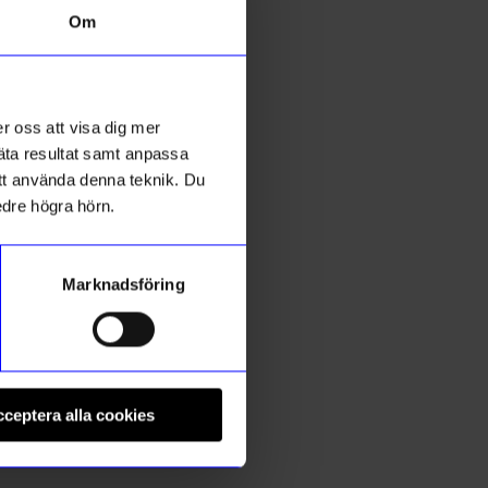
Om
r oss att visa dig mer
mäta resultat samt anpassa
 att använda denna teknik. Du
edre högra hörn.
Marknadsföring
String furniture
S
öt
Väggavel 50x30 2-p vit
V
ceptera alla cookies
900
kr
I lager