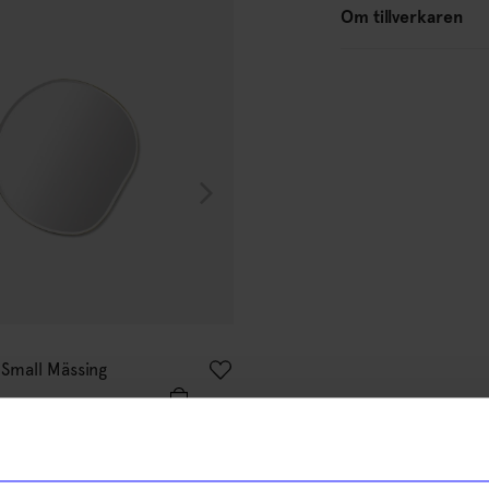
Om tillverkaren
Ferm Living
Small Mässing
Spegel Pond Stor Mässing
5 309
kr
I lager