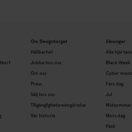
Om Designtorget
Säsonger
Hållbarhet
Alla hjärtan
tkort
Jobba hos oss
Black Week
Om oss
Cyber mon
Press
Fars dag
Sälj hos oss
Jul
Tillgänglighetsredogörelse
Midsommar
g
Vår historia
Mors dag
Påsk