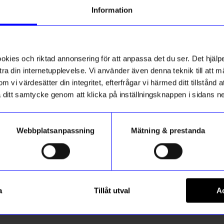
Information
Bästsäljare
ies och riktad annonsering för att anpassa det du ser. Det hjälpe
ra din internetupplevelse. Vi använder även denna teknik till att 
m vi värdesätter din integritet, efterfrågar vi härmed ditt tillstånd
aka ditt samtycke genom att klicka på inställningsknappen i sidans n
Webbplatsanpassning
Mätning & prestanda
String furniture
mling Mini 19cm Vit
Hylla Pocket String svart/valn
a
Tillåt utval
Ac
kr
1 595
kr
ra
I lager