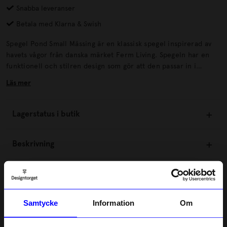
Snabba leveranser
Betala med Klarna & Swish
Spegel Pond Small Mässing är en klassisk spegel inspirerad av
havets vågor från danska märket Ferm Living. Spegeln har en
funktionell och stilren design som gör att den passar in i
hemmets alla rum. Spegeln är modern och dekorativ som
Läs mer
dessutom även går att hängas upp på flera olika sätt efter just
ditt behov.
Lagerstatus i butik
Beskrivning
Information
Samtycke
Information
Om
Om tillverkaren