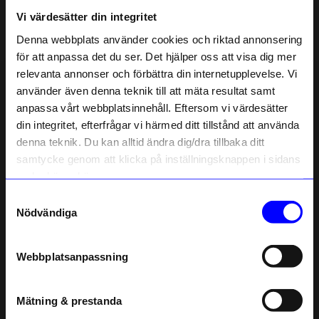
Vi värdesätter din integritet
Liknande produkter
Denna webbplats använder cookies och riktad annonsering
för att anpassa det du ser. Det hjälper oss att visa dig mer
relevanta annonser och förbättra din internetupplevelse. Vi
10% rabatt på
använder även denna teknik till att mäta resultat samt
anpassa vårt webbplatsinnehåll. Eftersom vi värdesätter
ditt första köp
din integritet, efterfrågar vi härmed ditt tillstånd att använda
Anmäl dig till vårt nyhetsbrev och bli
denna teknik. Du kan alltid ändra dig/dra tillbaka ditt
först med att få nyheter, inspiration
och unika erbjudanden!
samtycke genom att klicka på inställningsknappen i sidans
Som tack får du
10% rabatt
på ditt
nedre högra hörn.
första köp.
Samtyckesval
Name
Ferm Living
Ferm Living
Nödvändiga
Spegel Pond Medium Natural
Spegel Pond Large Mässing
Email
3 125
kr
3 985
kr
Webbplatsanpassning
I lager
I lager
telefonnummer
Mätning & prestanda
Registrera