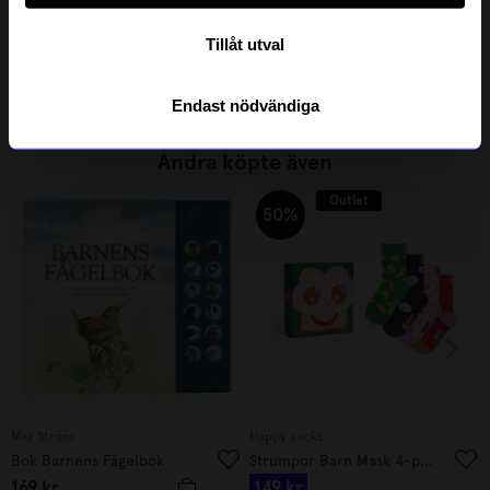
Djeco
Djeco
Spel - Mysterax
Spel Cubissimo
Tillåt utval
125
kr
329
kr
I lager
I lager
Endast nödvändiga
Andra köpte även
Outlet
50%
Max Ström
Happy socks
Bok Barnens Fågelbok
Strumpor Barn Mask 4-pack 2-3 år
169
kr
149
kr