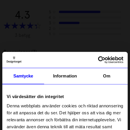
4.3
5
☆
4
☆
3
☆
2
☆
1
☆
3 betyg
Recensioner (3)
Anita A
AA
Samtycke
Information
Om
Ganska kul spel
Vi värdesätter din integritet
4 månader sedan
1
Denna webbplats använder cookies och riktad annonsering
Jan-Olov L
för att anpassa det du ser. Det hjälper oss att visa dig mer
JL
relevanta annonser och förbättra din internetupplevelse. Vi
10% rabatt på
använder även denna teknik till att mäta resultat samt