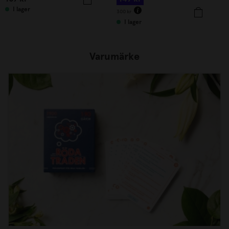
I lager
300
kr
I lager
Varumärke