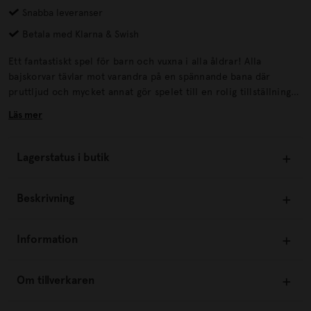
Snabba leveranser
Betala med Klarna & Swish
Ett fantastiskt spel för barn och vuxna i alla åldrar! Alla
bajskorvar tävlar mot varandra på en spännande bana där
pruttljud och mycket annat gör spelet till en rolig tillställning
med många skratt. Först ner i toaletten vinner. Speltid från ca
Läs mer
15 min.
Lagerstatus i butik
Beskrivning
Information
Om tillverkaren