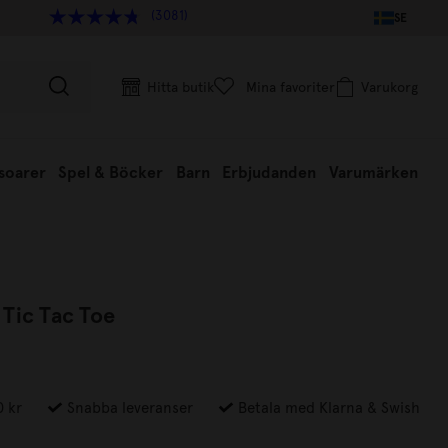
(3081)
SE
Hitta butik
Mina favoriter
Varukorg
soarer
Spel & Böcker
Barn
Erbjudanden
Varumärken
 Tic Tac Toe
0 kr
Snabba leveranser
Betala med Klarna & Swish