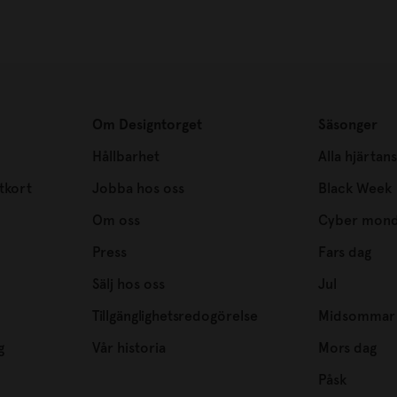
Om Designtorget
Säsonger
Hållbarhet
Alla hjärtan
tkort
Jobba hos oss
Black Week
Om oss
Cyber mon
Press
Fars dag
Sälj hos oss
Jul
Tillgänglighetsredogörelse
Midsommar
g
Vår historia
Mors dag
Påsk