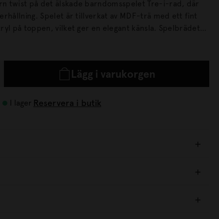
 twist på det älskade barndomsspelet Tre-i-rad, där
rkat av MDF-trä med ett fint
på toppen, vilket ger en elegant känsla. Spelbrädet
h inkluderar lackerade träpjäser.
Lägg i varukorgen
Reservera i butik
I lager