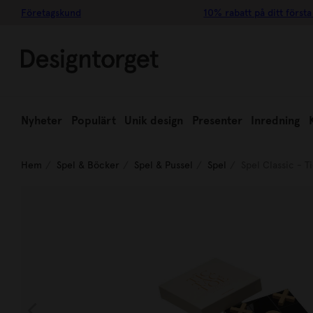
Företagskund
10% rabatt på ditt första
Nyheter
Populärt
Unik design
Presenter
Inredning
Hem
Spel & Böcker
Spel & Pussel
Spel
Spel Classic - T