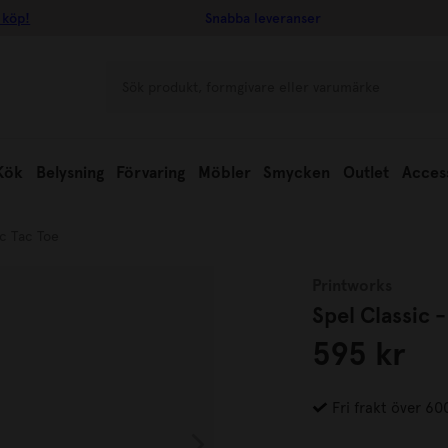
 köp!
Snabba leveranser
Kök
Belysning
Förvaring
Möbler
Smycken
Outlet
Acces
ic Tac Toe
Printworks
Spel Classic -
595 kr
Fri frakt över 60