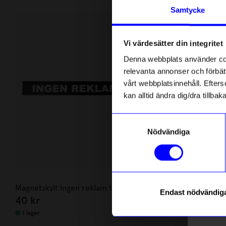
Andra köpte även
Anmäl di
Samtycke
först m
4 för 3
o
Unikt hos o
Vi värdesätter din integritet
Som ta
Denna webbplats använder cook
relevanta annonser och förbätt
Name
vårt webbplatsinnehåll. Efterso
kan alltid ändra dig/dra tillb
Email
Samtyckesval
Nödvändiga
telefonn
Created By Desi
Magnetskylt Ingen reklam tack!
Kort 10x15 T
Endast nödvändig
40
kr
25
kr
Läs mer o
I lager
I lager