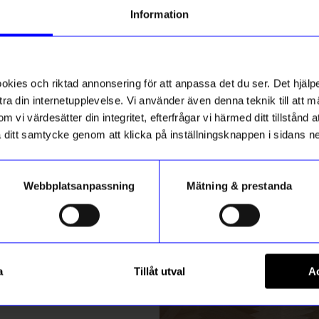
g till vårt nyhetsbrev och bli
Information
ed att få nyheter, inspiration
ch unika erbjudanden!
ss
ck får du
10% rabatt
på ditt
första köp.
ies och riktad annonsering för att anpassa det du ser. Det hjälpe
ra din internetupplevelse. Vi använder även denna teknik till att 
m vi värdesätter din integritet, efterfrågar vi härmed ditt tillstånd
aka ditt samtycke genom att klicka på inställningsknappen i sidans n
Webbplatsanpassning
Mätning & prestanda
ummer
gntorget
Registrera
ack!
Klistermärke för ytterdörr ”
a
Tillåt utval
Ac
35
kr
nej tack”
m hur vi hanterar din information i vår
integritetspolicy
.
I lager