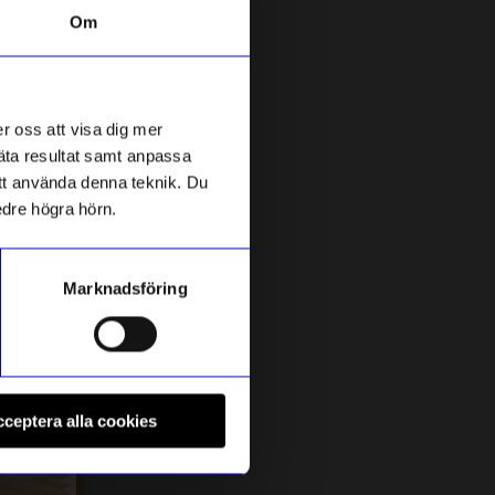
Om
15%
r oss att visa dig mer
mäta resultat samt anpassa
 att använda denna teknik. Du
edre högra hörn.
Marknadsföring
Siluett Frost
M
Reklam
Fönstermönster Clouds
T
ceptera alla cookies
335
kr
1
395
kr
I lager