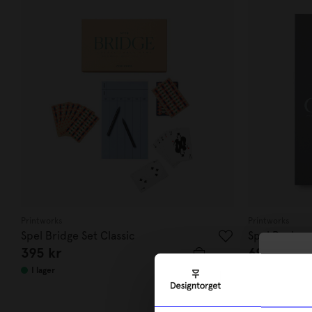
Printworks
Printworks
Spel Bridge Set Classic
Spel Backg
395
kr
695
kr
10
I lager
I lager
di