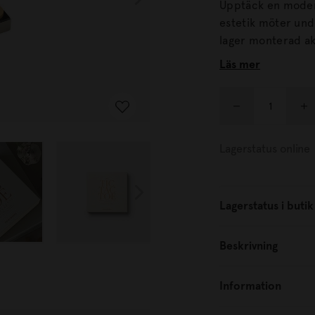
Upptäck en modern
estetik möter underhållning. Spelet är tillve
lager monterad akryl 
mäter 19x19 cm oc
Läs mer
Lagerstatus online
Lagerstatus i butik
Beskrivning
Information