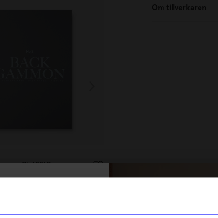
Om tillverkaren
Printworks
ammon CLASSIC
Spel NEW PLAY Schack
379
kr
% rabatt på
I lager
tt första köp