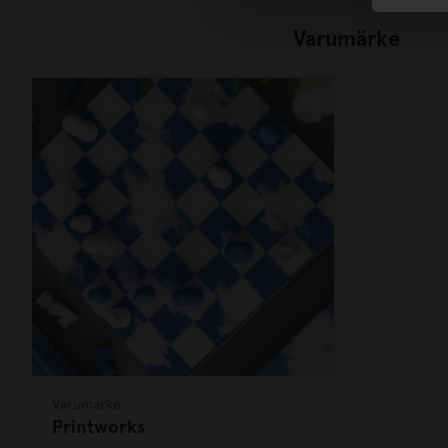
Varumärke
Varumärke
Printworks