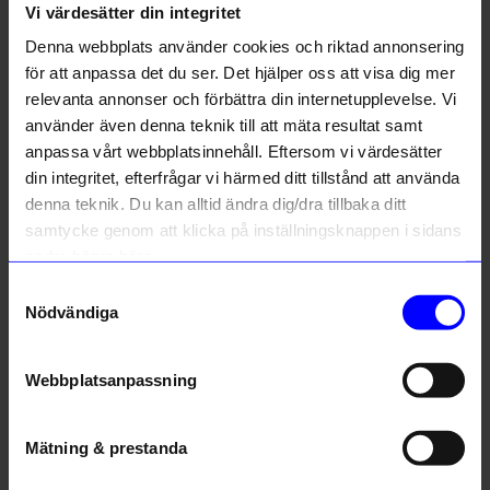
Vi värdesätter din integritet
Liknande produkter
Denna webbplats använder cookies och riktad annonsering
för att anpassa det du ser. Det hjälper oss att visa dig mer
relevanta annonser och förbättra din internetupplevelse. Vi
använder även denna teknik till att mäta resultat samt
anpassa vårt webbplatsinnehåll. Eftersom vi värdesätter
10% rabatt på
din integritet, efterfrågar vi härmed ditt tillstånd att använda
ditt första köp
denna teknik. Du kan alltid ändra dig/dra tillbaka ditt
samtycke genom att klicka på inställningsknappen i sidans
Anmäl dig till vårt nyhetsbrev och bli
först med att få nyheter, inspiration
nedre högra hörn.
och unika erbjudanden!
Samtyckesval
Som tack får du
10% rabatt
på ditt
Nödvändiga
första köp.
Nicotext
Ninja Print
Spel Pekleken: Party party
Spel Heist night
Name
149
kr
299
kr
Webbplatsanpassning
Email
I lager
I lager
Mätning & prestanda
Andra köpte även
Registrera