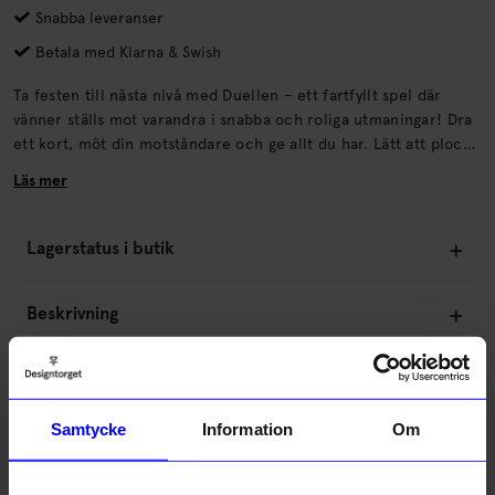
Snabba leveranser
Betala med Klarna & Swish
Ta festen till nästa nivå med Duellen – ett fartfyllt spel där
vänner ställs mot varandra i snabba och roliga utmaningar! Dra
ett kort, möt din motståndare och ge allt du har. Lätt att plocka
fram, enkelt att spela. Perfekt för förfesten, after work och alla
Läs mer
högtider.
Lagerstatus i butik
Beskrivning
Information
Samtycke
Information
Om
Om tillverkaren