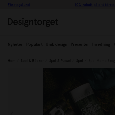
Företagskund
10% rabatt på ditt första
Nyheter
Populärt
Unik design
Presenter
Inredning
Hem
Spel & Böcker
Spel & Pussel
Spel
Spel Memo Sko