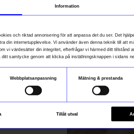
g till vårt nyhetsbrev och bli
Information
ed att få nyheter, inspiration
ch unika erbjudanden!
ck får du
10% rabatt
på ditt
första köp.
ies och riktad annonsering för att anpassa det du ser. Det hjälpe
ra din internetupplevelse. Vi använder även denna teknik till att 
m vi värdesätter din integritet, efterfrågar vi härmed ditt tillstånd
aka ditt samtycke genom att klicka på inställningsknappen i sidans n
Webbplatsanpassning
Mätning & prestanda
ummer
tockholm
Design House Stockholm
Registrera
rt
Yoga no 2 Ljusgrå
a
Tillåt utval
Ac
995
kr
m hur vi hanterar din information i vår
integritetspolicy
.
I lager