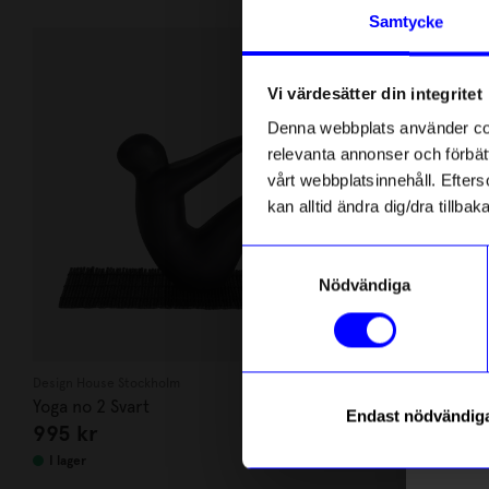
Andra köpte även
Anmäl di
Samtycke
först m
o
Vi värdesätter din integritet
Som ta
Denna webbplats använder cook
relevanta annonser och förbätt
Name
vårt webbplatsinnehåll. Efterso
kan alltid ändra dig/dra tillb
Email
Samtyckesval
Nödvändiga
telefonn
Design House Stockholm
Design House S
Yoga no 2 Svart
Yoga no 1 Sva
Endast nödvändig
995
kr
995
kr
Läs mer o
I lager
I lager