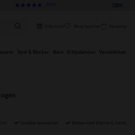
(3103)
SE
Hitta butik
Mina favoriter
Varukorg
soarer
Spel & Böcker
Barn
Erbjudanden
Varumärken
kogen
0 kr
Snabba leveranser
Betala med Klarna & Swish