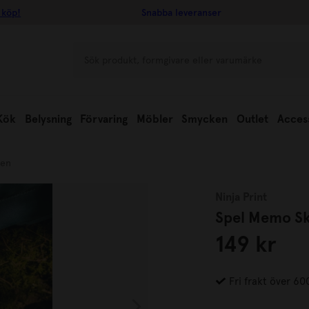
 köp!
Snabba leveranser
Kök
Belysning
Förvaring
Möbler
Smycken
Outlet
Acces
gen
Ninja Print
Spel Memo S
149 kr
Fri frakt över 60