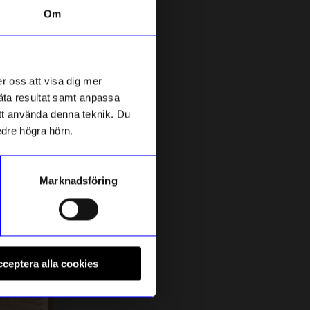
Om
r oss att visa dig mer
mäta resultat samt anpassa
 att använda denna teknik. Du
edre högra hörn.
Marknadsföring
Design House Stockholm
N
Yoga no 1 Ljusgrå
T
ceptera alla cookies
995
kr
I lager