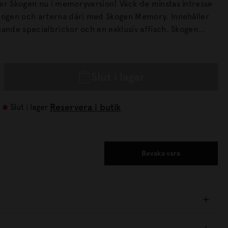
er Skogen nu i memoryversion! Väck de minstas intresse
gen och arterna däri med Skogen Memory. Innehåller
nde specialbrickor och en exklusiv affisch. Skogen
elhet tryckt på FSC-märkt papper från ett ansvarsfullt
Slut i lager
Reservera i butik
Slut i lager
Bevaka vara