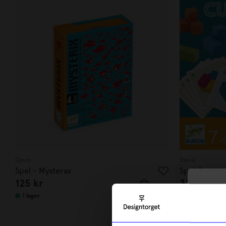
Djeco
Djeco
Spel - Mysterax
Spel Cubiss
125
kr
329
kr
10
I lager
I lager
di