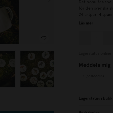
Det populära spel
för den svenska sko
24 artpar, 4 spänna
Memory är i sin h
Läs mer
skogsbruk.
Lagerstatus online
Meddela mig
Lagerstatus i butik
Beskrivning