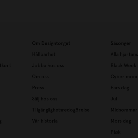
Om Designtorget
Säsonger
Hållbarhet
Alla hjärtan
tkort
Jobba hos oss
Black Week
Om oss
Cyber mon
Press
Fars dag
Sälj hos oss
Jul
Tillgänglighetsredogörelse
Midsommar
g
Vår historia
Mors dag
Påsk