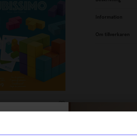
Information
Om tillverkaren
Nicotext
imo
Spel Bajsspelet
250
kr
% rabatt på
I lager
tt första köp