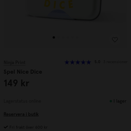
Ninja Print
5.0
3 recensioner
Spel Nice Dice
149 kr
I lager
Lagerstatus online
Reservera i butik
Fri frakt över 600 kr