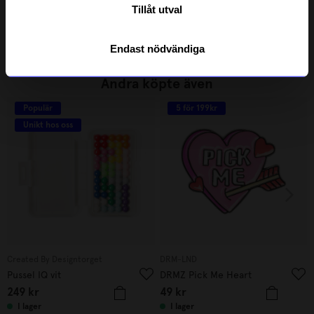
Spel Bridge Set Classic
Spel Heist night
Tillåt utval
395
kr
299
kr
I lager
I lager
Endast nödvändiga
Andra köpte även
Populär
5 för 199kr
Unikt hos oss
Created By Designtorget
DRM-LND
Pussel IQ vit
DRMZ Pick Me Heart
249
kr
49
kr
I lager
I lager