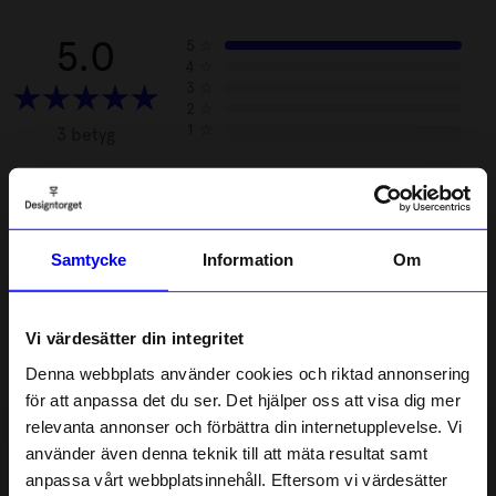
5.0
5
☆
4
☆
3
☆
2
☆
1
☆
3 betyg
Recensioner (3)
Samtycke
Information
Om
Carola S
CS
Vi värdesätter din integritet
9 dagar sedan
Denna webbplats använder cookies och riktad annonsering
Eva N
för att anpassa det du ser. Det hjälper oss att visa dig mer
EN
relevanta annonser och förbättra din internetupplevelse. Vi
10% rabatt på
använder även denna teknik till att mäta resultat samt
2 månader sedan
anpassa vårt webbplatsinnehåll. Eftersom vi värdesätter
ditt första köp