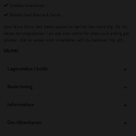
Snabba leveranser
Betala med Klarna & Swish
Spel Nice Dice, det bästa spelet är det du har med dig. De tio
bästa tärningsspelen I en ask som alltid får plats och aldrig går
sönder. Här är asken som innehåller allt du behöver för att
spela Yatzy, Maxi-Yatzy och nio andra noga utvalda tärningsspel.
Läs mer
Lagerstatus i butik
Beskrivning
Information
Om tillverkaren