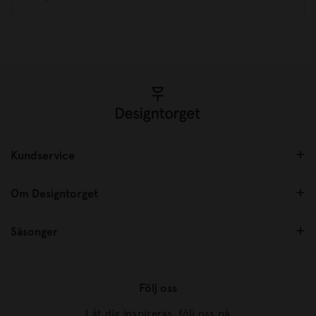
Kundservice
Om Designtorget
Säsonger
Följ oss
Låt dig inspireras, följ oss på