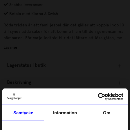
Snabba leveranser
Betala med Klarna & Swish
Röda tråden är ett familjespel där det gäller att koppla ihop 10
till synes udda saker för att komma fram till den gemensamma
nämnaren. För varje ledtråd blir det lättare att lösa gåtan, men
det är inte alltid den som har levt längst eller läst mest som kan
Läs mer
klura ut det rätta svaret. Spelet innehåller 160 gåtor med vitt
skilda kategorier som svenska uttryck, kända personer,
sagofigurer eller spännande uppfinningar.
Lagerstatus i butik
Beskrivning
Information
Samtycke
Information
Om
Om tillverkaren