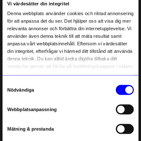
Vi värdesätter din integritet
Liknande produkter
Denna webbplats använder cookies och riktad annonsering
för att anpassa det du ser. Det hjälper oss att visa dig mer
relevanta annonser och förbättra din internetupplevelse. Vi
10% rabatt på
använder även denna teknik till att mäta resultat samt
anpassa vårt webbplatsinnehåll. Eftersom vi värdesätter
ditt första köp
din integritet, efterfrågar vi härmed ditt tillstånd att använda
Anmäl dig till vårt nyhetsbrev och bli
denna teknik. Du kan alltid ändra dig/dra tillbaka ditt
först med att få nyheter, inspiration
och unika erbjudanden!
samtycke genom att klicka på inställningsknappen i sidans
Som tack får du
10% rabatt
på ditt
nedre högra hörn.
första köp.
Samtyckesval
Name
Nödvändiga
Ninja Print
Nicotext
Email
Spel Stuglandet
Spel Naturquiz
200
kr
249
kr
Webbplatsanpassning
I lager
I lager
telefonnummer
Mätning & prestanda
Registrera
Andra köpte även