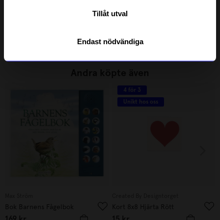
KOJA
Ninja Print
Tillåt utval
Fyra i rad FIA
Spel Stuglandet
299
kr
200
kr
I lager
I lager
Endast nödvändiga
Andra köpte även
4 för 3
Unikt hos oss
Max Ström
Created By Designtorget
Bok Barnens Fågelbok
Kort 8x8 Hjärta Rött
169
kr
15
kr