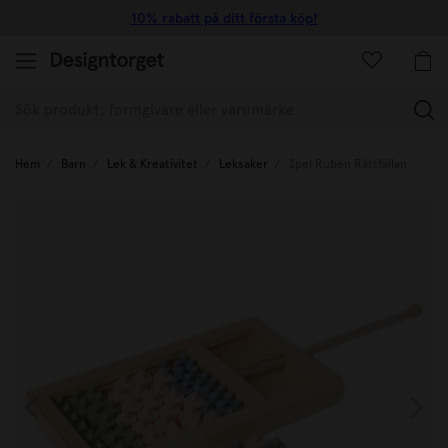
10% rabatt på ditt första köp!
(
Hem
Barn
Lek & Kreativitet
Leksaker
Spel Ruben Råttfällan