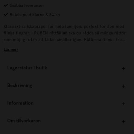
Snabba leveranser
Betala med Klarna & Swish
Klassiskt sällskapsspel för hela familjen, perfekt för den med
flinka fingrar. I RUBEN råttfällan ska du rädda så många råttor
som möjligt utan att fällan smäller igen. Råttorna finns i tre
olika storlekar som ger olika mycket poäng.
Läs mer
Lagerstatus i butik
Beskrivning
Information
Om tillverkaren