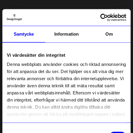
5.0
5
☆
4
☆
3
☆
2
☆
Samtycke
Information
Om
1
☆
1 betyg
Recensioner (1)
Vi värdesätter din integritet
Denna webbplats använder cookies och riktad annonsering
Jeanette V
för att anpassa det du ser. Det hjälper oss att visa dig mer
JV
relevanta annonser och förbättra din internetupplevelse. Vi
10% rabatt på
använder även denna teknik till att mäta resultat samt
2 månader sedan
anpassa vårt webbplatsinnehåll. Eftersom vi värdesätter
ditt första köp
din integritet, efterfrågar vi härmed ditt tillstånd att använda
Anmäl dig till vårt nyhetsbrev och bli
denna teknik. Du kan alltid ändra dig/dra tillbaka ditt
först med att få nyheter, inspiration
Verified by Trustvoice
och unika erbjudanden!
samtycke genom att klicka på inställningsknappen i sidans
Liknande produkter
Som tack får du
10% rabatt
på ditt
nedre högra hörn.
första köp.
Samtyckesval
Name