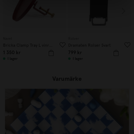
Navet
Rolser
Bricka Clamp Tray L vinröd
Dramaten Rolser Svart
1 350
kr
799
kr
I lager
I lager
Varumärke