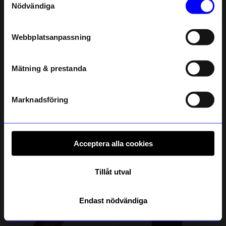
Nödvändiga
Email
Webbplatsanpassning
telefonnummer
Mätning & prestanda
Registrera
Läs mer om hur vi hanterar din information i vår
integritetspolicy
.
Kakao
Marknadsföring
Spel Sweden - The quiz game
Spel Icebreaker 2
149
kr
199
kr
I lager
I lager
Acceptera alla cookies
Andra köpte även
Tillåt utval
Endast nödvändiga