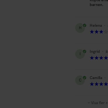
barnen.
Helena
•
H
Ingrid
•
å
I
Camilla
•
C
Visa fler