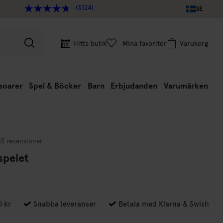
(3124)
SE
Hitta butik
Mina favoriter
Varukorg
soarer
Spel & Böcker
Barn
Erbjudanden
Varumärken
13 recensioner
spelet
0 kr
Snabba leveranser
Betala med Klarna & Swish