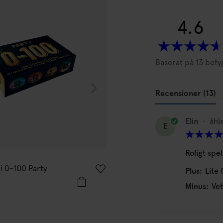
4.6
Baserat på 13 bety
Recensioner (13)
Elin
•
åhl
E
Roligt spe
MIG
i 0-100 Party
Spel MIG Mini 0-100 Sverige
Plus:
Lite
109
kr
Minus:
Vet
I lager