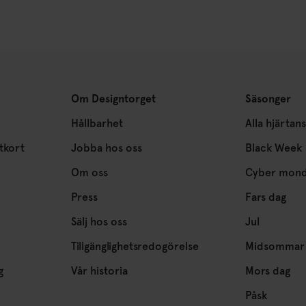
Om Designtorget
Säsonger
Hållbarhet
Alla hjärtan
tkort
Jobba hos oss
Black Week
Om oss
Cyber mon
Press
Fars dag
Sälj hos oss
Jul
Tillgänglighetsredogörelse
Midsommar
g
Vår historia
Mors dag
Påsk