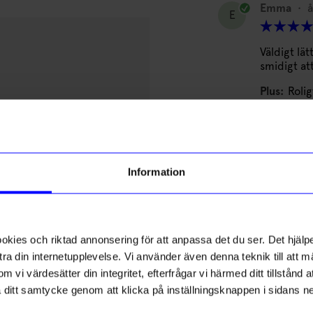
Emma
•
å
E
Väldigt lät
smidigt at
Plus:
Rolig
Ingrid M
IM
Information
Plus:
Rolig
storlek lät
ies och riktad annonsering för att anpassa det du ser. Det hjälpe
Djeco
ra din internetupplevelse. Vi använder även denna teknik till att 
ngspenna
Spel - Mysterax
Stina
•
åh
m vi värdesätter din integritet, efterfrågar vi härmed ditt tillstånd
125
kr
S
aka ditt samtycke genom att klicka på inställningsknappen i sidans n
I lager
Plus:
Barn