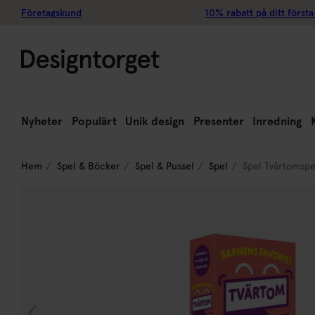
Företagskund
10% rabatt på ditt första
Nyheter
Populärt
Unik design
Presenter
Inredning
Hem
Spel & Böcker
Spel & Pussel
Spel
Spel Tvärtomspe