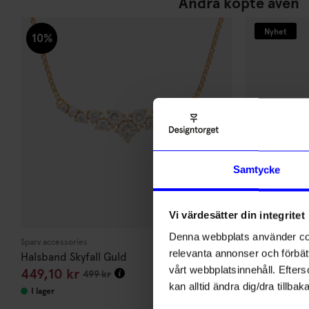
Andra köpte även
Nyhet
10%
Samtycke
Vi värdesätter din integritet
Denna webbplats använder cook
Sparv accessories
Kikkerland
relevanta annonser och förbätt
Halsband Skyfall Guld
Överstrykni
vårt webbplatsinnehåll. Efterso
449,10
kr
99
kr
499
kr
kan alltid ändra dig/dra tillb
I lager
I lager