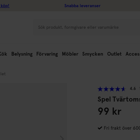
 köp!
Snabba leveranser
Kök
Belysning
Förvaring
Möbler
Smycken
Outlet
Acces
let
4.6
Spel Tvärtom
99 kr
Fri frakt över 60