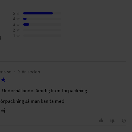
5
☆
4
☆
3
☆
2
☆
1
☆
g
ens.se
•
2 år sedan
l. Underhållande. Smidig liten förpackning
Ninja Print
M
Spel Nice Dice
S
 förpackning så man kan ta med
149
kr
 ej
I lager