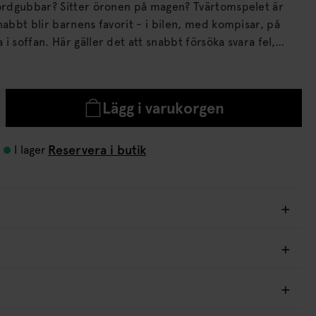
jordgubbar? Sitter öronen på magen? Tvärtomspelet är
nabbt blir barnens favorit - i bilen, med kompisar, på
 snabbt försöka svara fel,
l frågor. Svara Ja istället för Nej och Nej
Lägg i varukorgen
Reservera i butik
I lager