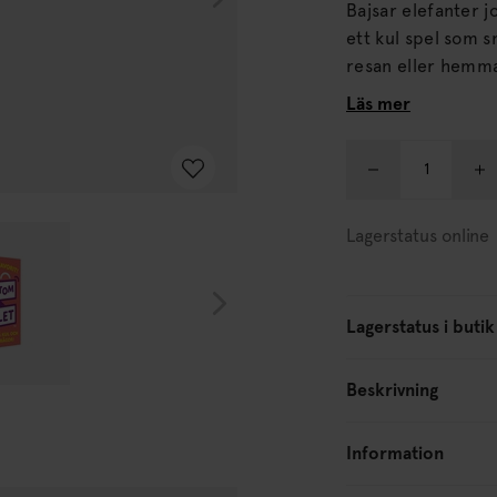
Bajsar elefanter 
ett kul spel som s
resan eller hemma i soffan. Här gäller det att
alltså tvärtom, på knasiga och ku
Läs mer
istället för Ja.
Lagerstatus online
Lagerstatus i butik
Beskrivning
Information