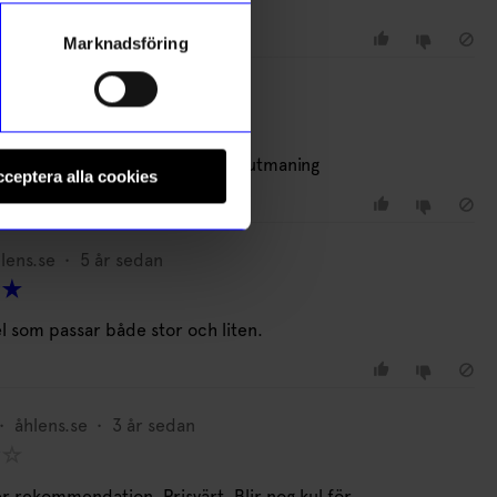
Marknadsföring
•
åhlens.se
•
3 år sedan
 som vuxen är detta spel ingen utmaning
ceptera alla cookies
lens.se
•
5 år sedan
el som passar både stor och liten.
•
åhlens.se
•
3 år sedan
r rekommendation. Prisvärt. Blir nog kul för