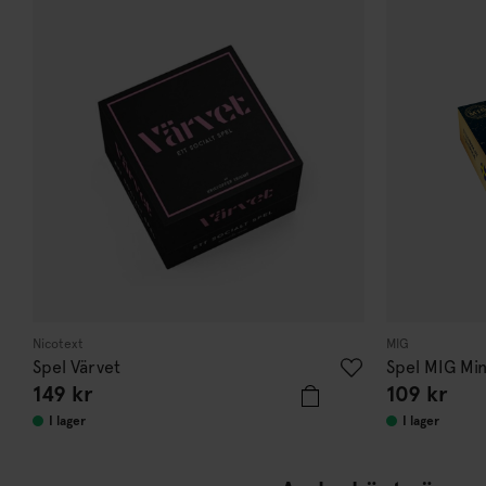
Nicotext
MIG
Spel Värvet
Spel MIG Min
149
kr
109
kr
I lager
I lager