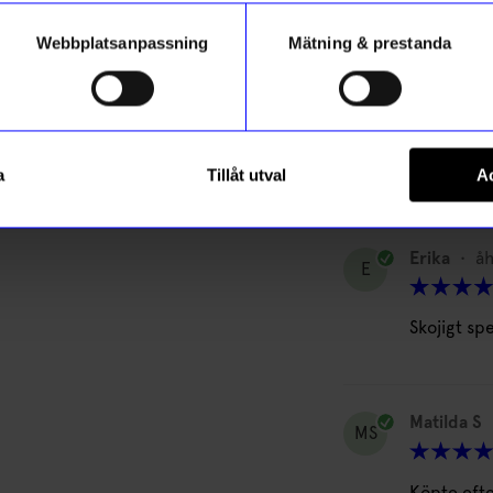
Webbplatsanpassning
Mätning & prestanda
Rebecca
R
Roligt men
a
Tillåt utval
Ac
Erika
•
åh
E
Skojigt sp
Matilda S
MS
Köpte efte