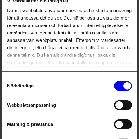
Vi värdesätter din integritet
Liknande produkter
Denna webbplats använder cookies och riktad annonsering
för att anpassa det du ser. Det hjälper oss att visa dig mer
Outlet
Outlet
relevanta annonser och förbättra din internetupplevelse. Vi
använder även denna teknik till att mäta resultat samt
anpassa vårt webbplatsinnehåll. Eftersom vi värdesätter
din integritet, efterfrågar vi härmed ditt tillstånd att använda
denna teknik. Du kan alltid ändra dig/dra tillbaka ditt
samtycke genom att klicka på inställningsknappen i sidans
nedre högra hörn.
Samtyckesval
Ferm Living
Ferm Living
Nödvändiga
Stearinljus Dryp 2-P Grå
Stearinljus Dryp 2-P Grön
79
kr
79
kr
Webbplatsanpassning
I lager
I lager
Mätning & prestanda
Andra köpte även
Unikt hos oss