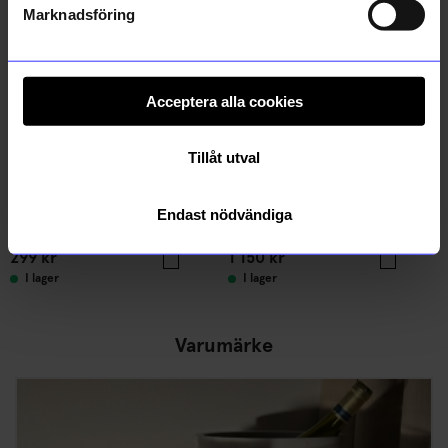
Marknadsföring
Acceptera alla cookies
Tillåt utval
Created By Designtorget
String furniture
Endast nödvändiga
Tidningställ Tipack Svart
Hyllplan 58x30 3-p vit
299
kr
1 150
kr
I lager
I lager
Varumärke