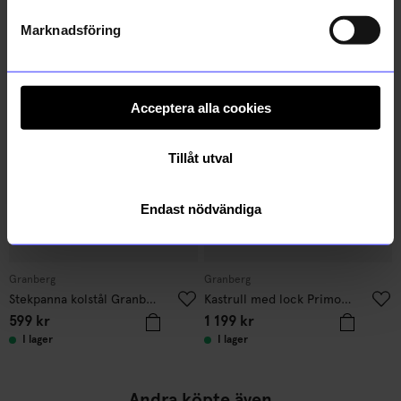
Läs mer om hur vi hanterar din information i vår
integritetspolicy
.
Marknadsföring
Verified by Trustvoice
Liknande produkter
Acceptera alla cookies
Tillåt utval
Endast nödvändiga
Granberg
Granberg
Stekpanna kolstål Granberg 28 cm Grå
Kastrull med lock Primo 2L Koppar
599
kr
1 199
kr
I lager
I lager
Andra köpte även