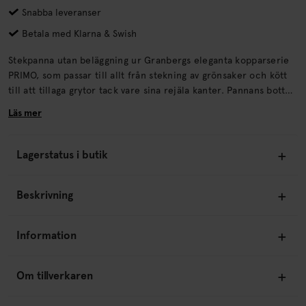
Snabba leveranser
Betala med Klarna & Swish
Stekpanna utan beläggning ur Granbergs eleganta kopparserie
PRIMO, som passar till allt från stekning av grönsaker och kött
till att tillaga grytor tack vare sina rejäla kanter. Pannans botten
är uppbyggd av en Tri-Ply trelagersfunktion av 18/8 rostfritt
Läs mer
stål, vilket säkerställer optimal värmefördelning varje gång. Med
sina rundade former, blankpolerade kopparfinish och detaljer i
rostfritt stål är PRIMO en köksserie som kommer att bli en
Lagerstatus i butik
storfavorit i köket i många år framöver.
Beskrivning
Information
Om tillverkaren