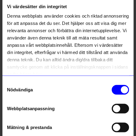
AB
Vi värdesätter din integritet
Denna webbplats använder cookies och riktad annonsering
Missnöjd. Kopparfärgen på utsidan börjar försvinna direkt.
för att anpassa det du ser. Det hjälper oss att visa dig mer
Funktionen är god men estetiken undermålig.
relevanta annonser och förbättra din internetupplevelse. Vi
8 månader sedan
använder även denna teknik till att mäta resultat samt
10% rabatt på
anpassa vårt webbplatsinnehåll. Eftersom vi värdesätter
ditt första köp
Peter T
•
åhlens.se
din integritet, efterfrågar vi härmed ditt tillstånd att använda
PT
Anmäl dig till vårt nyhetsbrev och bli
denna teknik. Du kan alltid ändra dig/dra tillbaka ditt
först med att få nyheter, inspiration
och unika erbjudanden!
samtycke genom att klicka på inställningsknappen i sidans
Den första lämnade vi tillbaka för kopparn låssnade på ett
nedre högra hörn.
Som tack får du
10% rabatt
på ditt
ställe och vi bytte den mot en ny och den andra är likadan
första köp.
så vi kommer att lämna tillbaka den.
Samtyckesval
Name
Nödvändiga
1 år sedan
1
Email
Ganimete
•
åhlens.se
Webbplatsanpassning
G
telefonnummer
Mätning & prestanda
9 månader sedan
Registrera