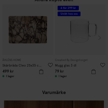
6 för 299 kr
Unikt hos oss
ÅHLÉNS HOME
Created By Designtorget
Skärbräda Cleo 25x35 cm marmor
Mugg glas 3 dl
499
kr
79
kr
I lager
I lager
Varumärke