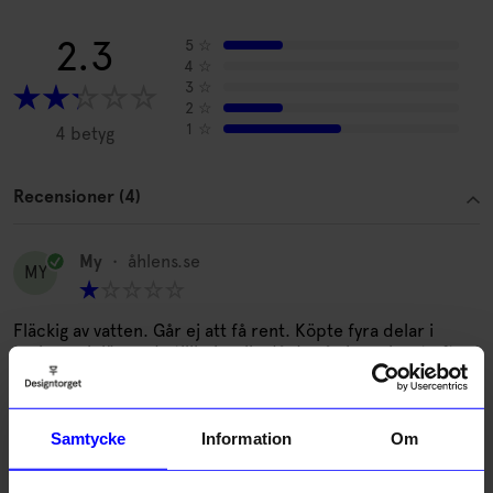
2.3
5
☆
4
☆
3
☆
2
☆
1
☆
4 betyg
Recensioner (4)
My
•
åhlens.se
MY
Fläckig av vatten. Går ej att få rent. Köpte fyra delar i
serien och lämnade tillbaka alla då de såg hemska ut efter
användning. Allt bränner fast i stekpannan om man inte
använder extremt stora mängder fett.
7 månader sedan
Samtycke
Information
Om
AB
•
åhlens.se